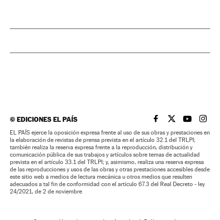
©
EDICIONES EL PAÍS
EL PAÍS BRASIL EN
EL PAÍS BRASI
EL PAÍS B
EL PA
EL PAÍS ejerce la oposición expresa frente al uso de sus obras y prestaciones en
la elaboración de revistas de prensa prevista en el artículo 32.1 del TRLPI;
también realiza la reserva expresa frente a la reproducción, distribución y
comunicación pública de sus trabajos y artículos sobre temas de actualidad
prevista en el artículo 33.1 del TRLPI; y, asimismo, realiza una reserva expresa
de las reproducciones y usos de las obras y otras prestaciones accesibles desde
este sitio web a medios de lectura mecánica u otros medios que resulten
adecuados a tal fin de conformidad con el artículo 67.3 del Real Decreto - ley
24/2021, de 2 de noviembre