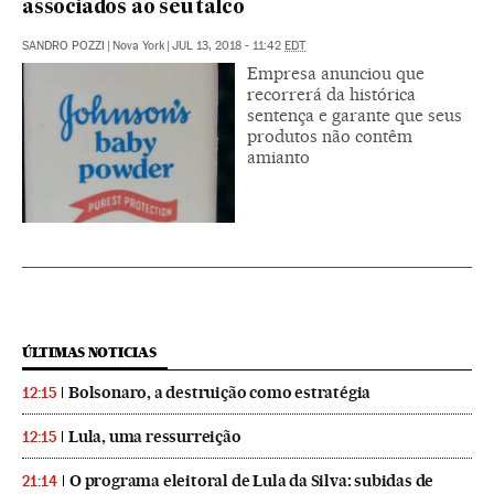
associados ao seu talco
SANDRO POZZI
|
Nova York
|
JUL 13, 2018 - 11:42
EDT
Empresa anunciou que
recorrerá da histórica
sentença e garante que seus
produtos não contêm
amianto
ÚLTIMAS NOTICIAS
Bolsonaro, a destruição como estratégia
12:15
Lula, uma ressurreição
12:15
O programa eleitoral de Lula da Silva: subidas de
21:14