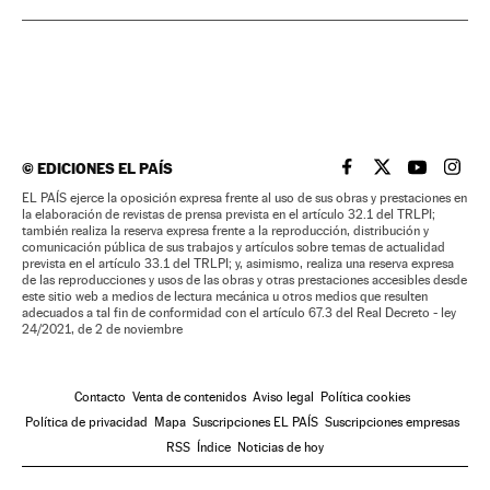
©
EDICIONES EL PAÍS
EL PAÍS BRASIL EN
EL PAÍS BRASI
EL PAÍS B
EL PA
EL PAÍS ejerce la oposición expresa frente al uso de sus obras y prestaciones en
la elaboración de revistas de prensa prevista en el artículo 32.1 del TRLPI;
también realiza la reserva expresa frente a la reproducción, distribución y
comunicación pública de sus trabajos y artículos sobre temas de actualidad
prevista en el artículo 33.1 del TRLPI; y, asimismo, realiza una reserva expresa
de las reproducciones y usos de las obras y otras prestaciones accesibles desde
este sitio web a medios de lectura mecánica u otros medios que resulten
adecuados a tal fin de conformidad con el artículo 67.3 del Real Decreto - ley
24/2021, de 2 de noviembre
Contacto
Venta de contenidos
Aviso legal
Política cookies
Política de privacidad
Mapa
Suscripciones EL PAÍS
Suscripciones empresas
RSS
Índice
Noticias de hoy