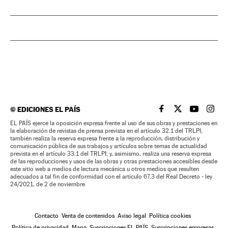
©
EDICIONES EL PAÍS
EL PAÍS BRASIL EN
EL PAÍS BRASI
EL PAÍS B
EL PA
EL PAÍS ejerce la oposición expresa frente al uso de sus obras y prestaciones en
la elaboración de revistas de prensa prevista en el artículo 32.1 del TRLPI;
también realiza la reserva expresa frente a la reproducción, distribución y
comunicación pública de sus trabajos y artículos sobre temas de actualidad
prevista en el artículo 33.1 del TRLPI; y, asimismo, realiza una reserva expresa
de las reproducciones y usos de las obras y otras prestaciones accesibles desde
este sitio web a medios de lectura mecánica u otros medios que resulten
adecuados a tal fin de conformidad con el artículo 67.3 del Real Decreto - ley
24/2021, de 2 de noviembre
Contacto
Venta de contenidos
Aviso legal
Política cookies
Política de privacidad
Mapa
Suscripciones EL PAÍS
Suscripciones empresas