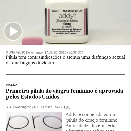
SILVIA AYUSO
|
Washington
|
AUG 20, 2015 - 16:38
EDT
Pílula tem contraindicações e atenua uma disfunção sexual
da qual alguns duvidam
VIAGRA
Primeira pílula do viagra feminino é aprovada
pelos Estados Unidos
S. A.
|
Washington
|
AUG 19, 2015 - 14:06
EDT
Addyi é conhecida como
'pílula do desejo feminino'
Autoridades fazem serias