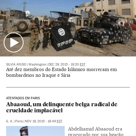
SILVIA AYUSO
|
Washington
|
DEC 29, 2015 - 19:20
EST
Até dez membros do Estado Islâmico morreram em
bombardeios no Iraque e Síria
ATENTADOS EM PARIS
Abaaoud, um delinquente belga radical de
crueldade implacável
G. A.
|
Paris
|
NOV 19, 2015 - 18:49
EST
Abdelhamid Abaaoud era
procurado por sua ligação