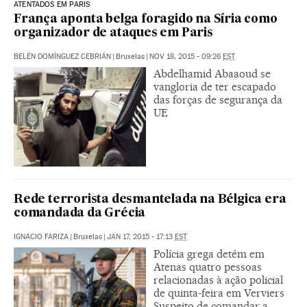
ATENTADOS EM PARIS
França aponta belga foragido na Síria como
organizador de ataques em Paris
BELÉN DOMÍNGUEZ CEBRIÁN
|
Bruxelas
|
NOV 18, 2015 - 09:26
EST
Abdelhamid Abaaoud se
vangloria de ter escapado
das forças de segurança da
UE
Rede terrorista desmantelada na Bélgica era
comandada da Grécia
IGNACIO FARIZA
|
Bruxelas
|
JAN 17, 2015 - 17:13
EST
Polícia grega detém em
Atenas quatro pessoas
relacionadas à ação policial
de quinta-feira em Verviers
Suspeito de comandar a