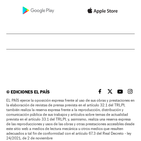
©
EDICIONES EL PAÍS
EL PAÍS BRASIL EN
EL PAÍS BRASI
EL PAÍS B
EL PA
EL PAÍS ejerce la oposición expresa frente al uso de sus obras y prestaciones en
la elaboración de revistas de prensa prevista en el artículo 32.1 del TRLPI;
también realiza la reserva expresa frente a la reproducción, distribución y
comunicación pública de sus trabajos y artículos sobre temas de actualidad
prevista en el artículo 33.1 del TRLPI; y, asimismo, realiza una reserva expresa
de las reproducciones y usos de las obras y otras prestaciones accesibles desde
este sitio web a medios de lectura mecánica u otros medios que resulten
adecuados a tal fin de conformidad con el artículo 67.3 del Real Decreto - ley
24/2021, de 2 de noviembre