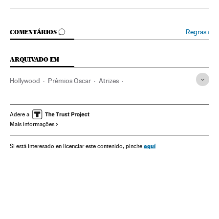
COMENTÁRIOS
Regras
›
COMENTÁRIOS
ARQUIVADO EM
Hollywood
Prêmios Oscar
Atrizes
Cinema dos Estados Unidos
Prêmios cinema
Indústria Cinematográfica
Cinema
Adere a
Mais informações
aquí
Si está interesado en licenciar este contenido, pinche