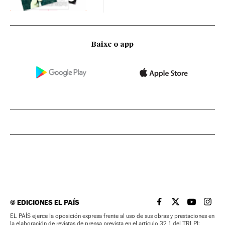
Baixe o app
©
EDICIONES EL PAÍS
EL PAÍS BRASIL EN
EL PAÍS BRASI
EL PAÍS B
EL PA
EL PAÍS ejerce la oposición expresa frente al uso de sus obras y prestaciones en
la elaboración de revistas de prensa prevista en el artículo 32.1 del TRLPI;