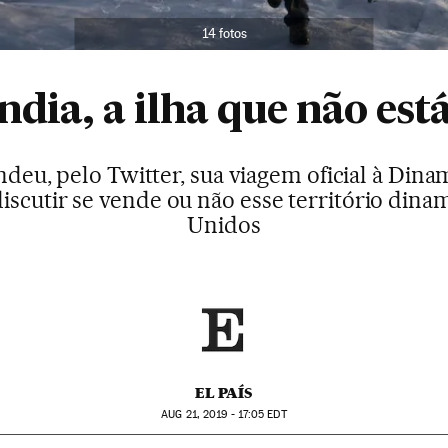
14 fotos
dia, a ilha que não est
u, pelo Twitter, sua viagem oficial à Dina
iscutir se vende ou não esse território dina
Unidos
EL PAÍS
AUG
21, 2019 - 17:05
EDT