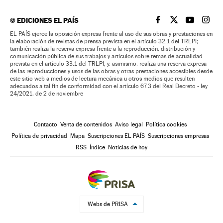
©
EDICIONES EL PAÍS
EL PAÍS BRASIL EN
EL PAÍS BRASI
EL PAÍS B
EL PA
EL PAÍS ejerce la oposición expresa frente al uso de sus obras y prestaciones en
la elaboración de revistas de prensa prevista en el artículo 32.1 del TRLPI;
también realiza la reserva expresa frente a la reproducción, distribución y
comunicación pública de sus trabajos y artículos sobre temas de actualidad
prevista en el artículo 33.1 del TRLPI; y, asimismo, realiza una reserva expresa
de las reproducciones y usos de las obras y otras prestaciones accesibles desde
este sitio web a medios de lectura mecánica u otros medios que resulten
adecuados a tal fin de conformidad con el artículo 67.3 del Real Decreto - ley
24/2021, de 2 de noviembre
Contacto
Venta de contenidos
Aviso legal
Política cookies
Política de privacidad
Mapa
Suscripciones EL PAÍS
Suscripciones empresas
RSS
Índice
Noticias de hoy
Webs de PRISA