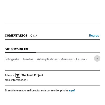
COMENTÁRIOS
Regras
›
COMENTÁRIOS
0
ARQUIVADO EM
Fotografia
Insetos
Artes plásticas
Animais
Fauna
Espécies
Arte
Meio ambiente
Adere a
Mais informações
aquí
Si está interesado en licenciar este contenido, pinche