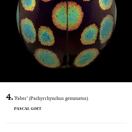
'Faber' (Pachyrrhynchus gemmatus).
PASCAL GOET