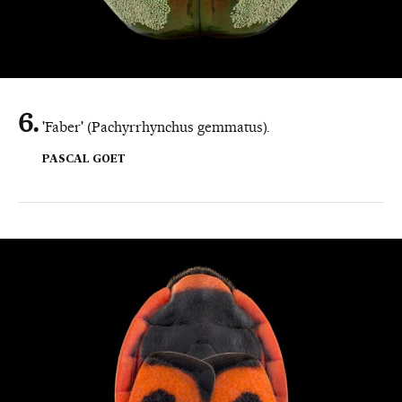
'Faber' (Pachyrrhynchus gemmatus).
PASCAL GOET