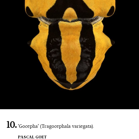
'Gocepha' (Tragocephala variegata).
PASCAL GOET