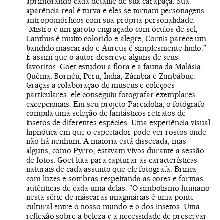
aprimorando cada detalhe de sua carapaça. Sua
aparência real é turva e eles se tornam personagens
antropomórficos com sua própria personalidade.
"Mistro é um garoto engraçado com óculos de sol,
Canthus é muito colorido e alegre, Cornis parece um
bandido mascarado e Aureus é simplesmente lindo."
É assim que o autor descreve alguns de seus
favoritos. Goet estudou a flora e a fauna da Malásia,
Quênia, Bornéu, Peru, Índia, Zâmbia e Zimbábue.
Graças à colaboração de museus e coleções
particulares, ele conseguiu fotografar exemplares
excepcionais. Em seu projeto Pareidolia, o fotógrafo
compila uma seleção de fantásticos retratos de
insetos de diferentes espécies. Uma experiência visual
hipnótica em que o espectador pode ver rostos onde
não há nenhum. A maioria está dissecada, mas
alguns, como Pyrro, estavam vivos durante a sessão
de fotos. Goet luta para capturar as características
naturais de cada assunto que ele fotografa. Brinca
com luzes e sombras respeitando as cores e formas
autênticas de cada uma delas. "O simbolismo humano
nesta série de máscaras imaginárias é uma ponte
cultural entre o nosso mundo e o dos insetos. Uma
reflexão sobre a beleza e a necessidade de preservar