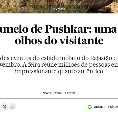
26 fotos
camelo de Pushkar: uma 
olhos do visitante
ndes eventos do estado indiano do Rajastão 
ovembro. A feira reúne milhões de pessoas 
impressionante quanto autêntico
NOV
21, 2018 - 11:17
EST
Añadir EL PAÍS e
rtir en Whatsapp
ompartir en Facebook
Compartir en Twitter
Desplegar Redes Sociales