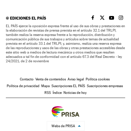
©
EDICIONES EL PAÍS
EL PAÍS BRASIL EN
EL PAÍS BRASI
EL PAÍS B
EL PA
EL PAÍS ejerce la oposición expresa frente al uso de sus obras y prestaciones en
la elaboración de revistas de prensa prevista en el artículo 32.1 del TRLPI;
también realiza la reserva expresa frente a la reproducción, distribución y
comunicación pública de sus trabajos y artículos sobre temas de actualidad
prevista en el artículo 33.1 del TRLPI; y, asimismo, realiza una reserva expresa
de las reproducciones y usos de las obras y otras prestaciones accesibles desde
este sitio web a medios de lectura mecánica u otros medios que resulten
adecuados a tal fin de conformidad con el artículo 67.3 del Real Decreto - ley
24/2021, de 2 de noviembre
Contacto
Venta de contenidos
Aviso legal
Política cookies
Política de privacidad
Mapa
Suscripciones EL PAÍS
Suscripciones empresas
RSS
Índice
Noticias de hoy
Webs de PRISA