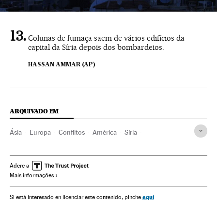
Colunas de fumaça saem de vários edifícios da
capital da Síria depois dos bombardeios.
HASSAN AMMAR (AP)
ARQUIVADO EM
Ásia
Europa
Conflitos
América
Síria
Donald Trump
Ataques militares
Ação militar
Estados Unidos
Rússia
Oriente médio
Adere a
Mais informações
América do Norte
Europa Leste
aquí
Si está interesado en licenciar este contenido, pinche