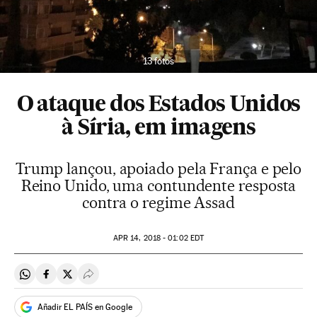
13 fotos
O ataque dos Estados Unidos
à Síria, em imagens
Trump lançou, apoiado pela França e pelo
Reino Unido, uma contundente resposta
contra o regime Assad
APR
14, 2018 - 01:02
EDT
Compartir en Whatsapp
Compartir en Facebook
Compartir en Twitter
Desplegar Redes Sociales
Añadir EL PAÍS en Google