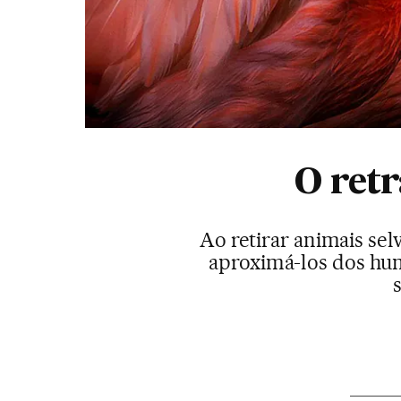
O ret
Ao retirar animais sel
aproximá-los dos hum