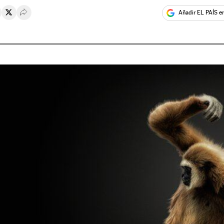
Añadir EL PAÍS e
rtir en Whatsapp
ompartir en Facebook
Compartir en Twitter
Desplegar Redes Sociales