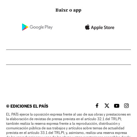
Baixe o app
©
EDICIONES EL PAÍS
EL PAÍS BRASIL EN
EL PAÍS BRASI
EL PAÍS B
EL PA
EL PAÍS ejerce la oposición expresa frente al uso de sus obras y prestaciones en
la elaboración de revistas de prensa prevista en el artículo 32.1 del TRLPI;
también realiza la reserva expresa frente a la reproducción, distribución y
comunicación pública de sus trabajos y artículos sobre temas de actualidad
prevista en el artículo 33.1 del TRLPI; y, asimismo, realiza una reserva expresa