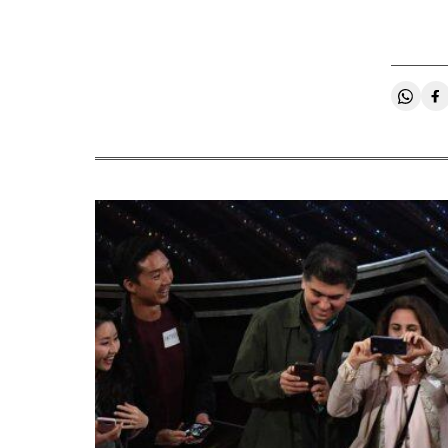
Compa
C