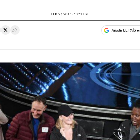
FEB
27, 2017 - 13:51
EST
Añadir EL PAÍS e
rtir en Whatsapp
ompartir en Facebook
Compartir en Twitter
Desplegar Redes Sociales