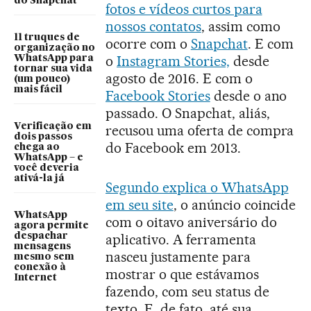
do Snapchat
fotos e vídeos curtos para
nossos contatos
, assim como
11 truques de
ocorre com o
Snapchat
. E com
organização no
o
Instagram Stories,
desde
WhatsApp para
tornar sua vida
agosto de 2016. E com o
(um pouco)
mais fácil
Facebook Stories
desde o ano
passado. O Snapchat, aliás,
Verificação em
recusou uma oferta de compra
dois passos
do Facebook em 2013.
chega ao
WhatsApp – e
você deveria
ativá-la já
Segundo explica o WhatsApp
em seu site
, o anúncio coincide
WhatsApp
com o oitavo aniversário do
agora permite
despachar
aplicativo. A ferramenta
mensagens
nasceu justamente para
mesmo sem
conexão à
mostrar o que estávamos
Internet
fazendo, com seu status de
texto. E, de fato, até sua