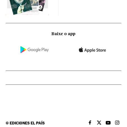
Baixe o app
©
EDICIONES EL PAÍS
EL PAÍS BRASIL EN
EL PAÍS BRASI
EL PAÍS B
EL PA