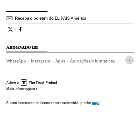
Receba o boletim do EL PAÍS América
Tecnologia El País Brasil en Twitter
Tecnologia El País Brasil en Facebook
ARQUIVADO EM
WhatsApp
Instagram
Apps
Aplicações informáticas
Facebook
Redes sociais
Telefonia celular multimídia
Verne
Adere a
Mais informações
aquí
Si está interesado en licenciar este contenido, pinche