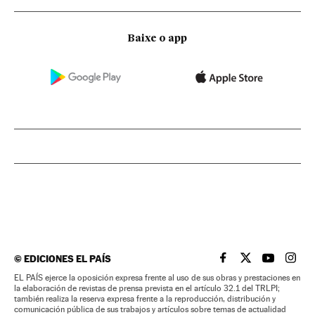
Baixe o app
©
EDICIONES EL PAÍS
EL PAÍS BRASIL EN
EL PAÍS BRASI
EL PAÍS B
EL PA
EL PAÍS ejerce la oposición expresa frente al uso de sus obras y prestaciones en
la elaboración de revistas de prensa prevista en el artículo 32.1 del TRLPI;
también realiza la reserva expresa frente a la reproducción, distribución y
comunicación pública de sus trabajos y artículos sobre temas de actualidad