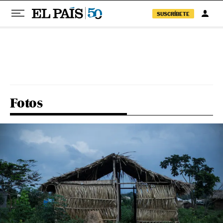
SUSCRÍBETE
Pular para o conteúdo
Fotos