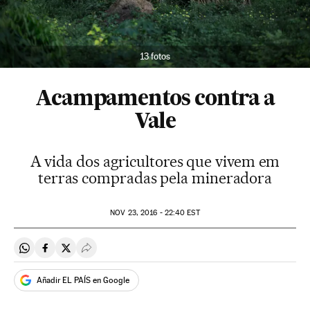
13 fotos
Acampamentos contra a
Vale
A vida dos agricultores que vivem em
terras compradas pela mineradora
NOV
23, 2016 - 22:40
EST
Compartir en Whatsapp
Compartir en Facebook
Compartir en Twitter
Desplegar Redes Sociales
Añadir EL PAÍS en Google