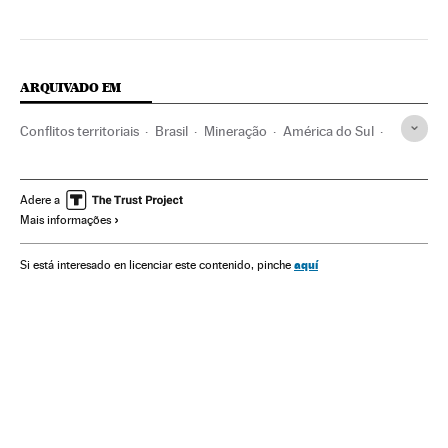
ARQUIVADO EM
Conflitos territoriais
Brasil
Mineração
América do Sul
América Latina
Matérias-primas
América
Conflitos
Indústria
Adere a
Mais informações
aquí
Si está interesado en licenciar este contenido, pinche