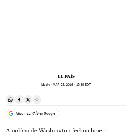
EL PAÍS
Madri -
MAR
28, 2016 - 15:39
EDT
Compartir en Whatsapp
Compartir en Facebook
Compartir en Twitter
Desplegar Redes Sociales
Añadir EL PAÍS en Google
A polícia de Washington fechou hoje o