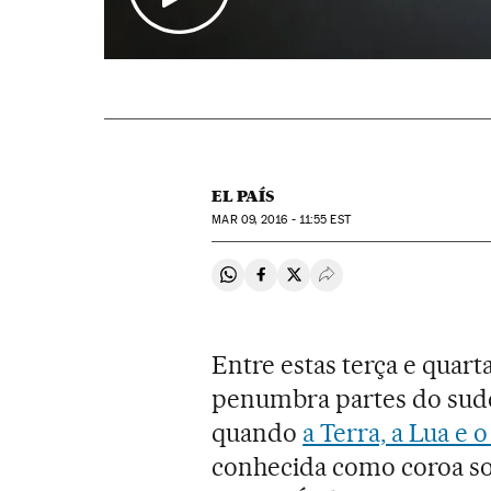
EL PAÍS
MAR
09, 2016 - 11:55
EST
Compartir en Whatsapp
Compartir en Facebook
Compartir en Twitter
Desplegar Redes Soci
Entre estas terça e quart
penumbra partes do sude
quando
a Terra, a Lua e 
conhecida como coroa sol