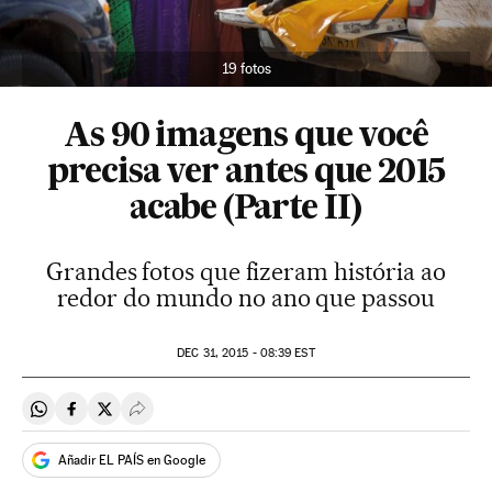
19 fotos
As 90 imagens que você
precisa ver antes que 2015
acabe (Parte II)
Grandes fotos que fizeram história ao
redor do mundo no ano que passou
DEC
31, 2015 - 08:39
EST
Compartir en Whatsapp
Compartir en Facebook
Compartir en Twitter
Desplegar Redes Sociales
Añadir EL PAÍS en Google