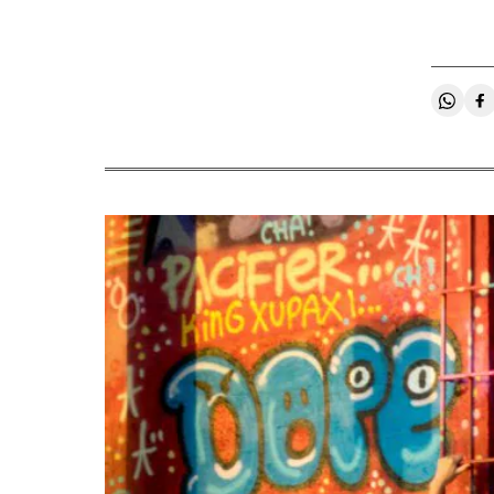
Compa
C