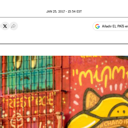
JAN
25, 2017 - 15:54
EST
Añadir EL PAÍS e
rtir en Whatsapp
ompartir en Facebook
Compartir en Twitter
Desplegar Redes Sociales