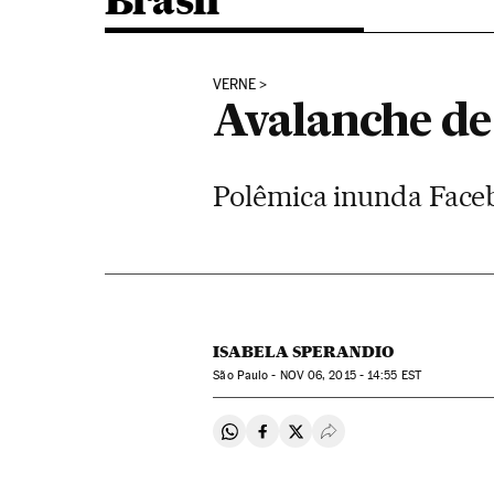
Brasil
VERNE
Avalanche de
Polêmica inunda Face
ISABELA SPERANDIO
São Paulo -
NOV
06, 2015 - 14:55
EST
Compartir en Whatsapp
Compartir en Facebook
Compartir en Twitter
Desplegar Redes Soci