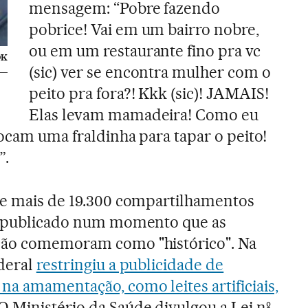
mensagem: “Pobre fazendo
pobrice! Vai em um bairro nobre,
ou em um restaurante fino pra vc
OK
(sic) ver se encontra mulher com o
peito pra fora?! Kkk (sic)! JAMAIS!
Elas levam mamadeira! Como eu
locam uma fraldinha para tapar o peito!
”.
ve mais de 19.300 compartilhamentos
oi publicado num momento que as
ção comemoram como "histórico". Na
ederal
restringiu a publicidade de
na amamentação, como leites artificiais,
O Ministério da Saúde divulgou a Lei nº