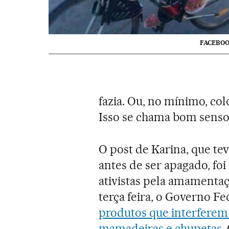
FACEBO
fazia. Ou, no mínimo, co
Isso se chama bom senso
O post de Karina, que te
antes de ser apagado, f
ativistas pela amamenta
terça feira, o Governo F
produtos que interferem 
mamadeiras e chupetas.