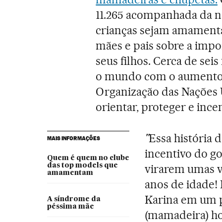
11.265 acompanhada da n
crianças sejam amamenta
mães e pais sobre a impo
seus filhos. Cerca de sei
o mundo com o aumento 
Organização das Nações 
orientar, proteger e inc
"
Essa história
MAIS INFORMAÇÕES
incentivo do go
Quem é quem no clube
das top models que
virarem umas va
amamentam
anos de idade!
Karina em um 
A síndrome da
péssima mãe
(mamadeira) ho