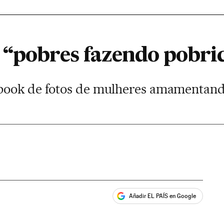
 “pobres fazendo pobri
book de fotos de mulheres amamentan
Añadir EL PAÍS en Google
ales