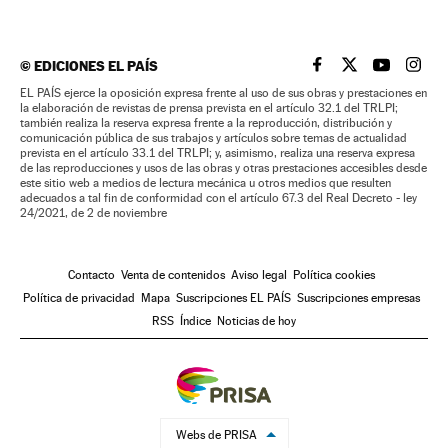
©
EDICIONES EL PAÍS
EL PAÍS BRASIL EN
EL PAÍS BRASI
EL PAÍS B
EL PA
EL PAÍS ejerce la oposición expresa frente al uso de sus obras y prestaciones en
la elaboración de revistas de prensa prevista en el artículo 32.1 del TRLPI;
también realiza la reserva expresa frente a la reproducción, distribución y
comunicación pública de sus trabajos y artículos sobre temas de actualidad
prevista en el artículo 33.1 del TRLPI; y, asimismo, realiza una reserva expresa
de las reproducciones y usos de las obras y otras prestaciones accesibles desde
este sitio web a medios de lectura mecánica u otros medios que resulten
adecuados a tal fin de conformidad con el artículo 67.3 del Real Decreto - ley
24/2021, de 2 de noviembre
Contacto
Venta de contenidos
Aviso legal
Política cookies
Política de privacidad
Mapa
Suscripciones EL PAÍS
Suscripciones empresas
RSS
Índice
Noticias de hoy
Webs de PRISA