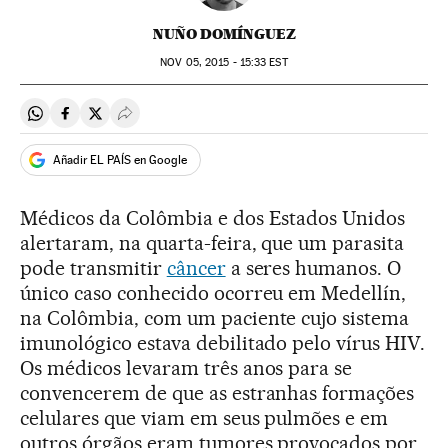
NUÑO DOMÍNGUEZ
NOV
05, 2015 - 15:33
EST
Compartir en Whatsapp
Compartir en Facebook
Compartir en Twitter
Desplegar Redes Sociales
Añadir EL PAÍS en Google
Médicos da Colômbia e dos Estados Unidos
alertaram, na quarta-feira, que um parasita
pode transmitir
câncer
a seres humanos. O
único caso conhecido ocorreu em Medellín,
na Colômbia, com um paciente cujo sistema
imunológico estava debilitado pelo vírus HIV.
Os médicos levaram três anos para se
convencerem de que as estranhas formações
celulares que viam em seus pulmões e em
outros órgãos eram tumores provocados por