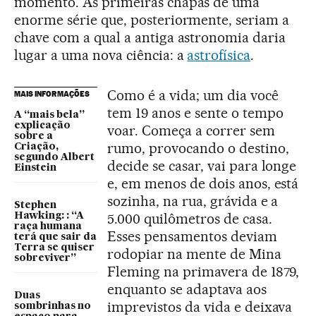
momento. As primeiras chapas de uma
enorme série que, posteriormente, seriam a
chave com a qual a antiga astronomia daria
lugar a uma nova ciência: a
astrofísica
.
Como é a vida; um dia você
MAIS INFORMAÇÕES
tem 19 anos e sente o tempo
A “mais bela”
explicação
voar. Começa a correr sem
sobre a
rumo, provocando o destino,
Criação,
segundo Albert
decide se casar, vai para longe
Einstein
e, em menos de dois anos, está
sozinha, na rua, grávida e a
Stephen
5.000 quilômetros de casa.
Hawking: : “A
raça humana
Esses pensamentos deviam
terá que sair da
Terra se quiser
rodopiar na mente de Mina
sobreviver”
Fleming na primavera de 1879,
enquanto se adaptava aos
Duas
imprevistos da vida e deixava
sombrinhas no