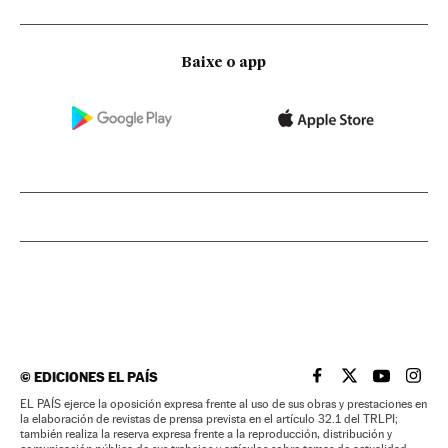
Baixe o app
©
EDICIONES EL PAÍS
EL PAÍS BRASIL EN
EL PAÍS BRASI
EL PAÍS B
EL PA
EL PAÍS ejerce la oposición expresa frente al uso de sus obras y prestaciones en
la elaboración de revistas de prensa prevista en el artículo 32.1 del TRLPI;
también realiza la reserva expresa frente a la reproducción, distribución y