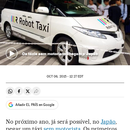
Os táxis sem motorista chegam a Japão
OCT
06, 2015 - 12:27
EDT
Compartir en Whatsapp
Compartir en Facebook
Compartir en Twitter
Desplegar Redes Sociales
Añadir EL PAÍS en Google
No próximo ano, já será possível, no
Japão
,
pegar um táxi
sem motorista
. Os primeiros