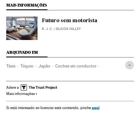
MAIS INFORMAÇÕES
Futuro sem motorista
R. J. C.
| SILICON VALLEY
ARQUIVADO EM
Táxis
Tóquio
Japão
Coches sin conductor
Novas tecnologias
Transporte urbano
Carros
Veículos
Ásia oriental
Tecnologia
Ásia
Transporte
Adere a
Mais informações
Ciência
aquí
Si está interesado en licenciar este contenido, pinche