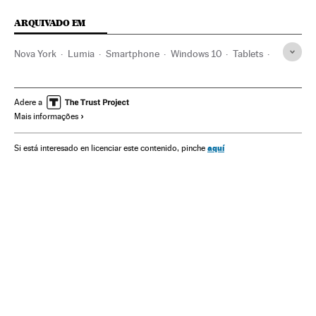
ARQUIVADO EM
Nova York
Lumia
Smartphone
Windows 10
Tablets
Windows
Apple
Estados Unidos
Gadgets
Computadores
Telefonia celular multimídia
Adere a
Mais informações
Sistemas operacionais
América do Norte
Microsoft
Programas informáticos
Celular
Mobilidade
aquí
Si está interesado en licenciar este contenido, pinche
Informática
Empresas
América
Tecnologia
Telecomunicações
Economia
Indústria
Comunicações