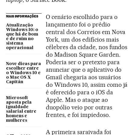
O cenário escolhido para o
MAIS INFORMAÇÕES
lançamento foi o prédio
Atualização
Windows 10: o
central dos Correios em Nova
que há de bom
York, um dos edifícios mais
e de ruim no
sistema
célebres da cidade, nos fundos
operacional
do Madison Square Garden.
Poderia ser o pretexto para
Nove dicas para
anunciar que o aplicativo do
escolher entre
o Windows 10 e
Gmail chegaria aos usuários
o Mac OS X
Capitán
do Windows 10, assim como já
é oferecido para o iOS da
Microsoft
Apple. Mas o ataque ao
aposta pela
duopólio veio por outras
igualdade
salarial entre
frentes, e foi impiedoso.
homens e
mulheres
A primeira saraivada foi