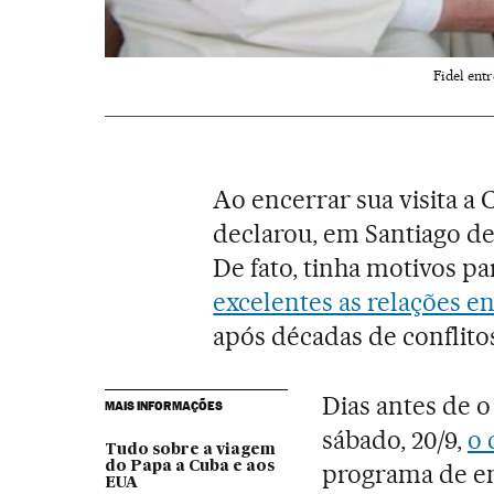
Fidel entr
Ao encerrar sua visita a C
declarou, em Santiago de
De fato, tinha motivos 
excelentes as relações en
após décadas de conflito
Dias antes de 
MAIS INFORMAÇÕES
sábado, 20/9,
o 
Tudo sobre a viagem
do Papa a Cuba e aos
programa de ent
EUA