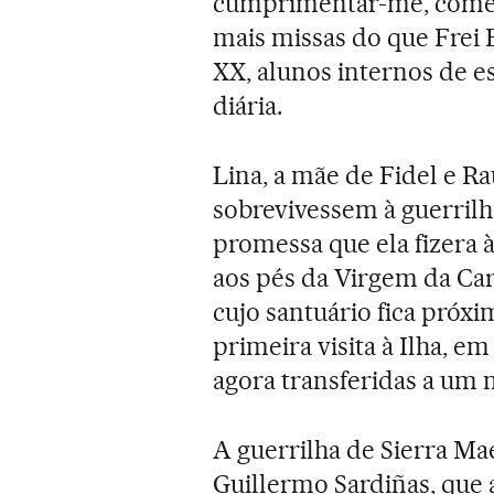
cumprimentar-me, coment
mais missas do que Frei 
XX, alunos internos de e
diária.
Lina, a mãe de Fidel e Ra
sobrevivessem à guerril
promessa que ela fizera 
aos pés da Virgem da Car
cujo santuário fica próx
primeira visita à Ilha, em 
agora transferidas a um
A guerrilha de Sierra M
Guillermo Sardiñas, que a