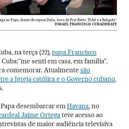
ega ao Papa, diante de esposa Dalia, livro de Frei Betto, 'Fidel e a Religião'.
ISMAEL FRANCISCO/ CUBADEBATE
uba, na terça (22),
papa Francisco
 Cuba:“me senti em casa, em família”.
para comemorar. Atualmente
são
tre a Igreja católica e o Governo cubano
,
s.
o Papa desembarcar em
Havana
, no
cardeal Jaime Ortega
teve acesso ao
revistas de maior audiência televisiva