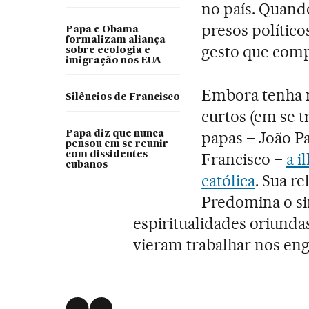
no país. Quando
presos político
Papa e Obama
formalizam aliança
gesto que comp
sobre ecologia e
imigração nos EUA
Embora tenha 
Silêncios de Francisco
curtos (em se tr
papas – João Pau
Papa diz que nunca
pensou em se reunir
com dissidentes
Francisco –
a i
cubanos
católica
. Sua r
Predomina o si
espiritualidades oriundas
vieram trabalhar nos eng