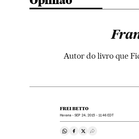
Opinião
Fran
Autor do livro que Fi
FREI BETTO
Havana -
SEP
24, 2015 - 11:46
EDT
Compartir en Whatsapp
Compartir en Facebook
Compartir en Twitter
Desplegar Redes Soci