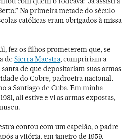
ou com quem o rodeava: “Já assisti a
Betto.” Na primeira metade do século
scolas católicas eram obrigados à missa
úl, fez os filhos prometerem que, se
ha de
Sierra Maestra
, cumpririam a
à santa de que depositariam suas armas
idade do Cobre, padroeira nacional,
imo a Santiago de Cuba. Em minha
1981, ali estive e vi as armas expostas,
 museu.
aestra contou com um capelão, o padre
pós a vitória, em janeiro de 1959,