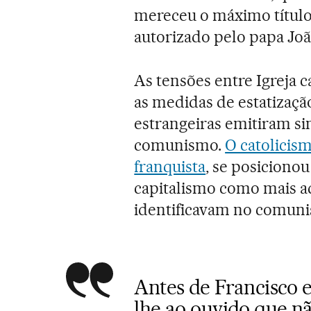
mereceu o máximo título
autorizado pelo papa João 
As tensões entre Igreja 
as medidas de estatizaçã
estrangeiras emitiram si
comunismo.
O catolicism
franquista
, se posiciono
capitalismo como mais ad
identificavam no comunis
Antes de Francisco 
lhe ao ouvido que nã