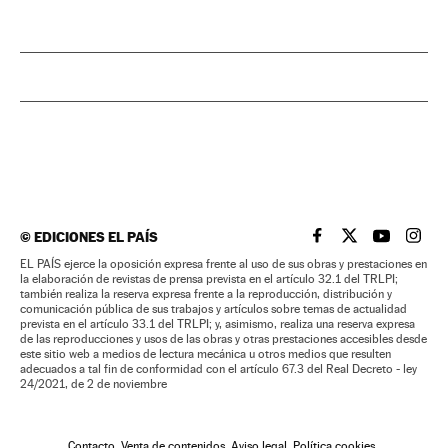
©
EDICIONES EL PAÍS
EL PAÍS BRASIL EN
EL PAÍS BRASI
EL PAÍS B
EL PA
EL PAÍS ejerce la oposición expresa frente al uso de sus obras y prestaciones en
la elaboración de revistas de prensa prevista en el artículo 32.1 del TRLPI;
también realiza la reserva expresa frente a la reproducción, distribución y
comunicación pública de sus trabajos y artículos sobre temas de actualidad
prevista en el artículo 33.1 del TRLPI; y, asimismo, realiza una reserva expresa
de las reproducciones y usos de las obras y otras prestaciones accesibles desde
este sitio web a medios de lectura mecánica u otros medios que resulten
adecuados a tal fin de conformidad con el artículo 67.3 del Real Decreto - ley
24/2021, de 2 de noviembre
Contacto
Venta de contenidos
Aviso legal
Política cookies