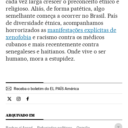
cada vez larga crescer o preconceito étnico e
religioso. Aliás, de forma patética, algo
semelhante começa a ocorrer no Brasil. País
de diversidade étnica, acompanhamos
horrorizados as
manifestações explícitas de
xenofobia
e racismo contra os médicos
cubanos e mais recentemente contra
senegaleses e haitianos. Onde vive o ser
humano, mora a estupidez.
Receba o boletim do EL PAÍS América
Opiniao El País Brasil en Twitter
Opiniao El País Brasil en Instagram
Opiniao El País Brasil en Facebook
ARQUIVADO EM
Bashar al Assad
Refugiados políticos
Opinião