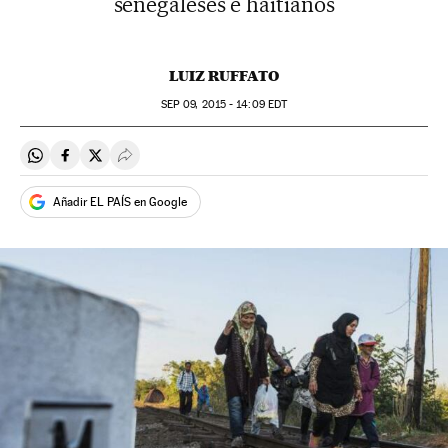
senegaleses e haitianos
LUIZ RUFFATO
SEP
09, 2015 - 14:09
EDT
Compartir en Whatsapp
Compartir en Facebook
Compartir en Twitter
Desplegar Redes Sociales
Añadir EL PAÍS en Google