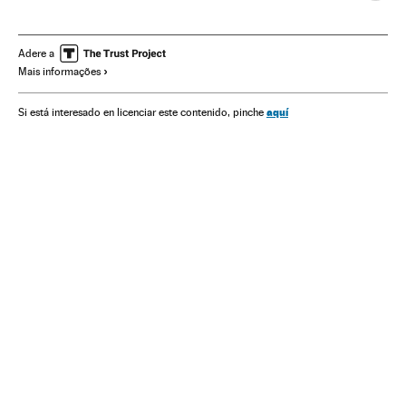
Oriente médio
Ásia
Preconceitos
Delitos
Problemas sociais
Justiça
Sociedade
Adere a
Mais informações
aquí
Si está interesado en licenciar este contenido, pinche