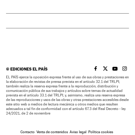
©
EDICIONES EL PAÍS
EL PAÍS BRASIL EN
EL PAÍS BRASI
EL PAÍS B
EL PA
EL PAÍS ejerce la oposición expresa frente al uso de sus obras y prestaciones en
la elaboración de revistas de prensa prevista en el artículo 32.1 del TRLPI;
también realiza la reserva expresa frente a la reproducción, distribución y
comunicación pública de sus trabajos y artículos sobre temas de actualidad
prevista en el artículo 33.1 del TRLPI; y, asimismo, realiza una reserva expresa
de las reproducciones y usos de las obras y otras prestaciones accesibles desde
este sitio web a medios de lectura mecánica u otros medios que resulten
adecuados a tal fin de conformidad con el artículo 67.3 del Real Decreto - ley
24/2021, de 2 de noviembre
Contacto
Venta de contenidos
Aviso legal
Política cookies