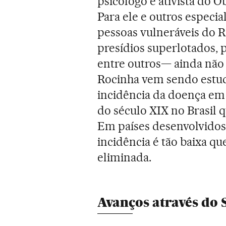
psicólogo e ativista do O
Para ele e outros especia
pessoas vulneráveis do Ri
presídios superlotados, 
entre outros— ainda não
Rocinha vem sendo estuda
incidência da doença em 
do século XIX no Brasil q
Em países desenvolvido
incidência é tão baixa q
eliminada.
Avanços através do 