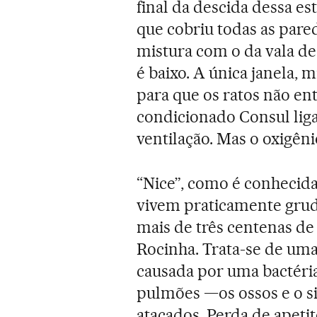
final da descida dessa es
que cobriu todas as pared
mistura com o da vala de 
é baixo. A única janela, 
para que os ratos não ent
condicionado Consul li
ventilação. Mas o oxigên
“Nice”, como é conhecida
vivem praticamente grud
mais de três centenas d
Rocinha. Trata-se de uma 
causada por uma bactéria
pulmões —os ossos e o 
atacados. Perda de apetit