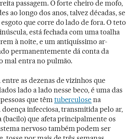
treita passagem. O forte cheiro de mofo,
es ao longo dos anos, talvez décadas, se
esgoto que corre do lado de fora. O teto
minúscula, está fechada com uma toalha
rem à noite, e um antiquíssimo ar-
gado permanentemente dá conta da
io mal entra no pulmão.
 entre as dezenas de vizinhos que
ados lado a lado nesse beco, é uma das
e pessoas que têm
tuberculose
na
doença infecciosa, transmitida pelo ar,
 (bacilo) que afeta principalmente os
sistema nervoso também podem ser
e, tosse por mais de três semanas,