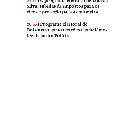
O programa eleitoral de Lula da
21:14
Silva: subidas de impostos para os
ricos e proteção para as minorias
Programa eleitoral de
20:55
Bolsonaro: privatizações e privilégios
legais para a Polícia