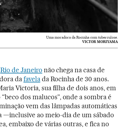
Uma moradora da Rocinha com tuberculose.
VICTOR MORIYAMA
o
Rio de Janeiro
não chega na casa de
adora da
favela
da Rocinha de 30 anos.
ria Victoria, sua filha de dois anos, em
“beco dos malucos”, onde a sombra é
uminação vem das lâmpadas automáticas
ra —inclusive ao meio-dia de um sábado
ea, embaixo de várias outras, e fica no