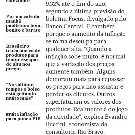
cafezinho?
9,32% até o fim do ano,
segundo a última previsão do
Por um café da
boletim Focus, divulgado pelo
manhã
Banco Central. E também
paulistano bom,
bonito e barato
porque o aumento da inflação
se torna desculpa para
Brasileiro
qualquer alta. "Quando a
troca marca de
inflação sobe muito, é normal
produtos para
tentar escapar
que a variação dos preços
de alta nos
preços
aumente também. Alguns
demoram mais para repassar
"Nos últimos
os preços para não assustar e
tempos o bolso
perder os clientes. Outros
está gritando
muito mais"
superfaturam os valores dos
produtos. Realmente é do jogo
Muita inflação
da atividade", explica Evandro
para pouco PIB
Buccini, economista da
consultoria Rio Bravo.