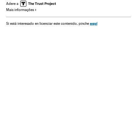
América do Sul
América Latina
América
Bebidas
Adere a
Mais informações
Comércio
Alimentos
Economia
Alimentação
Indústria
aquí
Si está interesado en licenciar este contenido, pinche