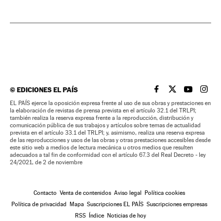
©
EDICIONES EL PAÍS
EL PAÍS BRASIL EN
EL PAÍS BRASI
EL PAÍS B
EL PA
EL PAÍS ejerce la oposición expresa frente al uso de sus obras y prestaciones en
la elaboración de revistas de prensa prevista en el artículo 32.1 del TRLPI;
también realiza la reserva expresa frente a la reproducción, distribución y
comunicación pública de sus trabajos y artículos sobre temas de actualidad
prevista en el artículo 33.1 del TRLPI; y, asimismo, realiza una reserva expresa
de las reproducciones y usos de las obras y otras prestaciones accesibles desde
este sitio web a medios de lectura mecánica u otros medios que resulten
adecuados a tal fin de conformidad con el artículo 67.3 del Real Decreto - ley
24/2021, de 2 de noviembre
Contacto
Venta de contenidos
Aviso legal
Política cookies
Política de privacidad
Mapa
Suscripciones EL PAÍS
Suscripciones empresas
RSS
Índice
Noticias de hoy