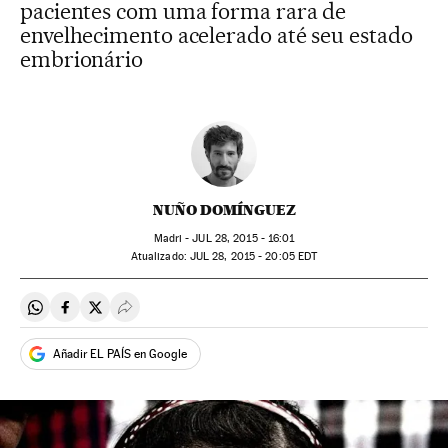
pacientes com uma forma rara de
envelhecimento acelerado até seu estado
embrionário
NUÑO DOMÍNGUEZ
Madri -
JUL
28, 2015 - 16:01
atualizado:
JUL
28, 2015 - 20:05
EDT
Compartir en Whatsapp
Compartir en Facebook
Compartir en Twitter
Desplegar Redes Sociales
Añadir EL PAÍS en Google