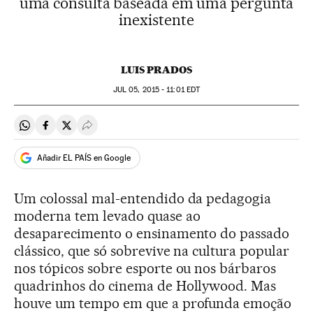
uma consulta baseada em uma pergunta
inexistente
LUIS PRADOS
JUL
05, 2015 - 11:01
EDT
Compartir en Whatsapp
Compartir en Facebook
Compartir en Twitter
Desplegar Redes Sociales
Añadir EL PAÍS en Google
Um colossal mal-entendido da pedagogia
moderna tem levado quase ao
desaparecimento o ensinamento do passado
clássico, que só sobrevive na cultura popular
nos tópicos sobre esporte ou nos bárbaros
quadrinhos do cinema de Hollywood. Mas
houve um tempo em que a profunda emoção