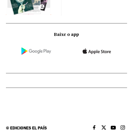
Baixe o app
©
EDICIONES EL PAÍS
EL PAÍS BRASIL EN
EL PAÍS BRASI
EL PAÍS B
EL PA