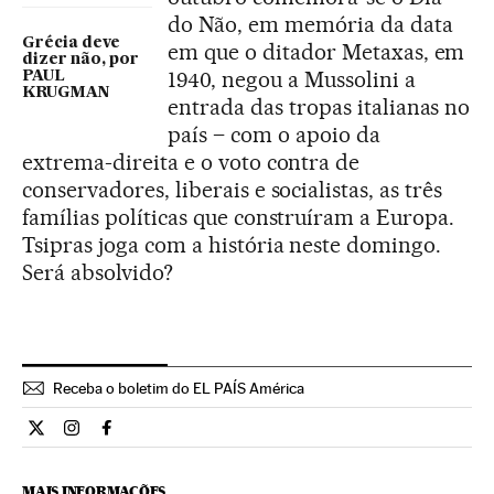
do Não, em memória da data
Grécia deve
em que o ditador Metaxas, em
dizer não, por
1940, negou a Mussolini a
PAUL
KRUGMAN
entrada das tropas italianas no
país – com o apoio da
extrema-direita e o voto contra de
conservadores, liberais e socialistas, as três
famílias políticas que construíram a Europa.
Tsipras joga com a história neste domingo.
Será absolvido?
Receba o boletim do EL PAÍS América
Opiniao El País Brasil en Twitter
Opiniao El País Brasil en Instagram
Opiniao El País Brasil en Facebook
MAIS INFORMAÇÕES