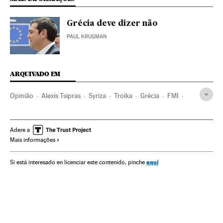
Grécia deve dizer não
PAUL KRUGMAN
ARQUIVADO EM
Opinião
Alexis Tsipras
Syriza
Troika
Grécia
FMI
Resgate financeiro
Comissão Europeia
BCE
Balcãs
Crise financeira
Europa Sul
Partidos políticos
Bancos
Adere a
Mais informações
União Europeia
Europa
Organizações internacionais
Política
Relações exteriores
Banca
Finanças
aquí
Si está interesado en licenciar este contenido, pinche