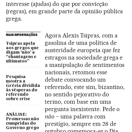
interesse (ajudas) do que por convicção
(regras), em grande parte da opinião pública
grega.
Agora Alexis Tsipras, com a
MAIS INFORMAÇÕES
gasolina de uma política de
Tsipras apela
aos gregos que
austeridade europeia que fez
digam ‘não’ a
estragos na sociedade grega e
“chantagens e
ultimatos”
a manipulação de sentimentos
nacionais, retomou esse
Pesquisa
debate convocando um
mostra a
referendo, este sim, bizantino,
Grécia dividida
às vésperas do
no sentido pejorativo do
referendo
sobre crise
termo, com base em uma
pergunta inexistente. Pede o
ANÁLISE:
não
– uma palavra com
Promessas não
prestígio, sempre em 28 de
cumpridas do
Governo grego
outubro comemora-se o Dia