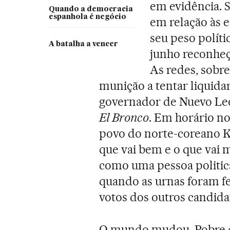
em evidência. 
Quando a democracia
espanhola é negócio
em relação às 
seu peso políti
A batalha a vencer
junho reconheç
As redes, sobre
munição a tentar liquida
governador de Nuevo Le
El Bronco
. Em horário n
povo do norte-coreano K
que vai bem e o que vai 
como uma pessoa politic
quando as urnas foram fe
votos dos outros candida
O mundo mudou. Pobre d