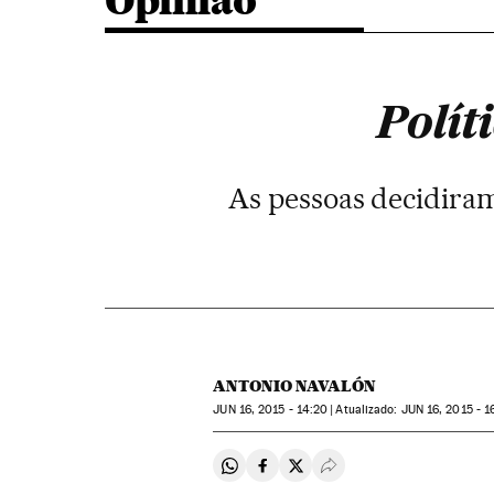
Opinião
Polít
As pessoas decidiram
ANTONIO NAVALÓN
JUN
16, 2015 - 14:20
atualizado:
JUN
16, 2015 - 1
Compartir en Whatsapp
Compartir en Facebook
Compartir en Twitter
Desplegar Redes Soci