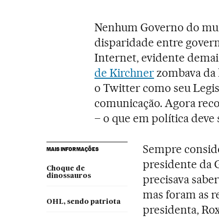
Nenhum Governo do mund
disparidade entre govern
Internet, evidente dema
de Kirchner
zombava da h
o Twitter como seu Legis
comunicação. Agora reco
– o que em política deve 
Sempre conside
MAIS INFORMAÇÕES
presidente da 
Choque de
dinossauros
precisava saber
mas foram as re
OHL, sendo patriota
presidenta, Ro