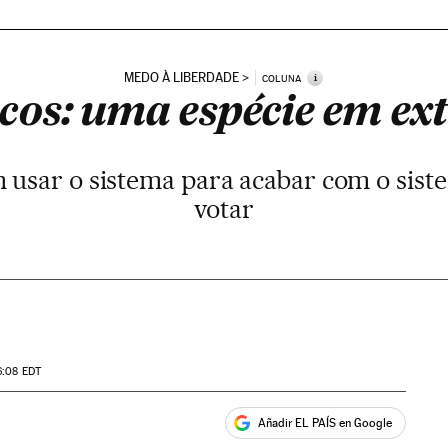
MEDO À LIBERDADE
i
COLUNA
icos: uma espécie em ex
 usar o sistema para acabar com o sist
votar
6:08
EDT
Añadir EL PAÍS en Google
ales