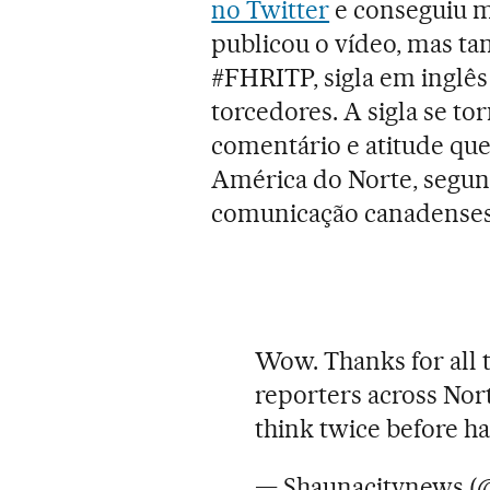
no Twitter
e conseguiu ma
publicou o vídeo, mas t
#FHRITP, sigla em inglês
torcedores. A sigla se to
comentário e atitude qu
América do Norte, segu
comunicação canadenses
Wow. Thanks for all 
reporters across Nor
think twice before ha
— Shaunacitynews (