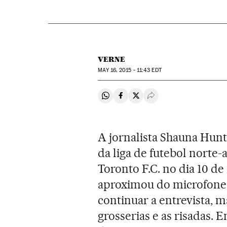
VERNE
MAY
16, 2015 - 11:43
EDT
Compartir en Whatsapp
Compartir en Facebook
Compartir en Twitter
Desplegar Redes Soci
A jornalista Shauna Hunt
da liga de futebol norte
Toronto F.C. no dia 10 d
aproximou do microfone e
continuar a entrevista, 
grosserias e as risadas. 