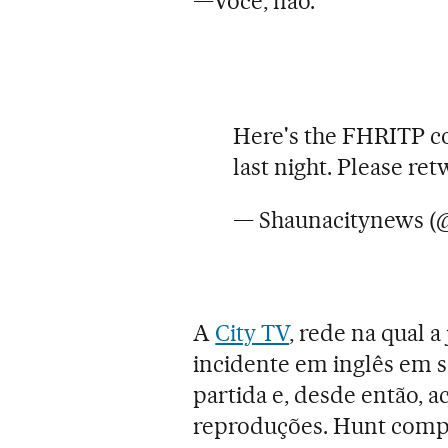
—Você, não.
Here's the FHRITP c
last night. Please re
— Shaunacitynews (
A
City TV
, rede na qual a
incidente em inglês em 
partida e, desde então, 
reproduções. Hunt comp