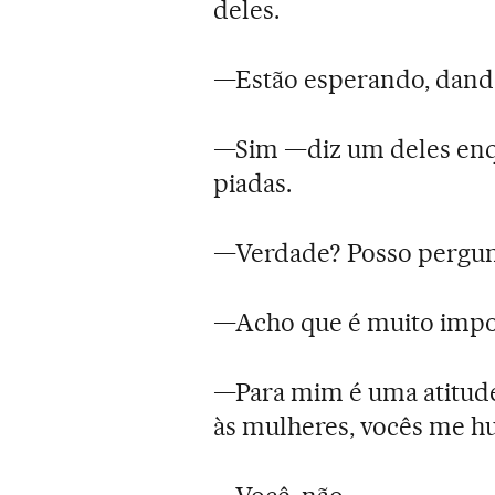
deles.
—Estão esperando, dando 
—Sim —diz um deles enq
piadas.
—Verdade? Posso pergunt
—Acho que é muito impo
—Para mim é uma atitude
às mulheres, vocês me hu