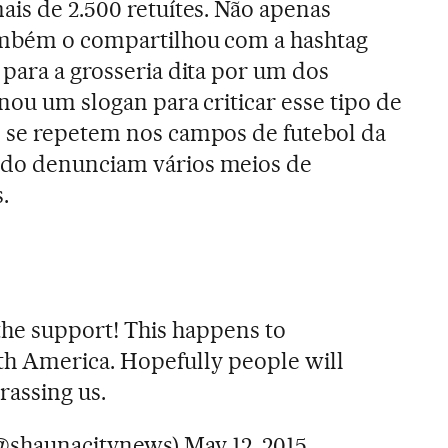
is de 2.500 retuítes. Não apenas
ambém o compartilhou com a hashtag
 para a grosseria dita por um dos
rnou um slogan para criticar esse tipo de
e se repetem nos campos de futebol da
ndo denunciam vários meios de
.
the support! This happens to
th America. Hopefully people will
rassing us.
@shaunacitynews)
May 12, 2015