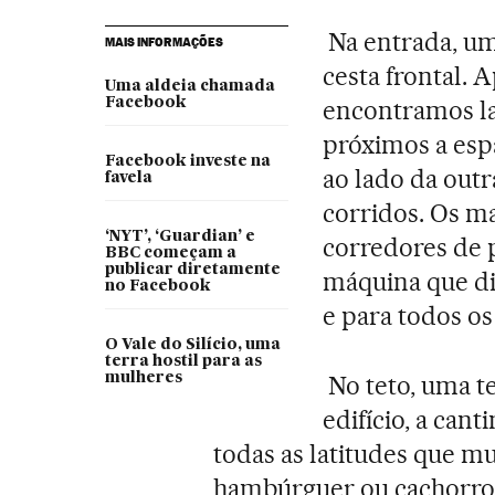
Na entrada, um
MAIS INFORMAÇÕES
cesta frontal. 
Uma aldeia chamada
Facebook
encontramos la
próximos a esp
Facebook investe na
ao lado da outr
favela
corridos. Os m
‘NYT’, ‘Guardian’ e
corredores de 
BBC começam a
publicar diretamente
máquina que dis
no Facebook
e para todos os
O Vale do Silício, uma
terra hostil para as
mulheres
No teto, uma te
edifício, a can
todas as latitudes que m
hambúrguer ou cachorro 