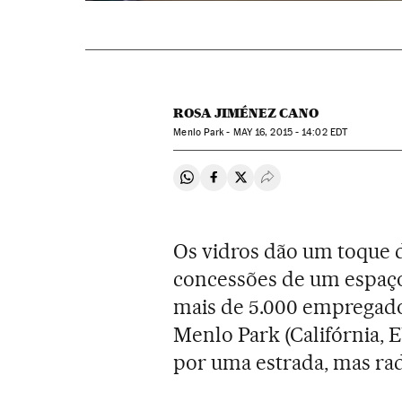
ROSA JIMÉNEZ CANO
Menlo Park -
MAY
16, 2015 - 14:02
EDT
Compartir en Whatsapp
Compartir en Facebook
Compartir en Twitter
Desplegar Redes Soci
Os vidros dão um toque 
concessões de um espaço
mais de 5.000 empregado
Menlo Park (Califórnia, 
por uma estrada, mas rad