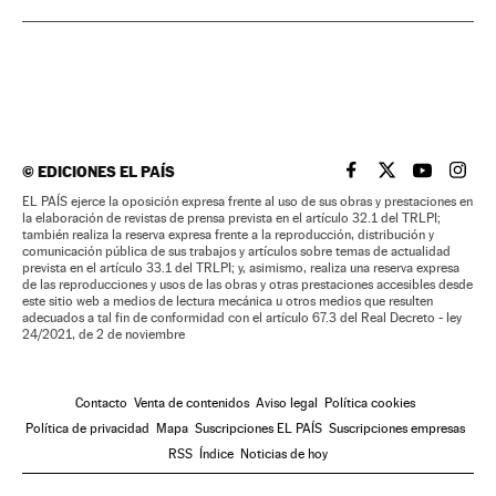
©
EDICIONES EL PAÍS
EL PAÍS BRASIL EN
EL PAÍS BRASI
EL PAÍS B
EL PA
EL PAÍS ejerce la oposición expresa frente al uso de sus obras y prestaciones en
la elaboración de revistas de prensa prevista en el artículo 32.1 del TRLPI;
también realiza la reserva expresa frente a la reproducción, distribución y
comunicación pública de sus trabajos y artículos sobre temas de actualidad
prevista en el artículo 33.1 del TRLPI; y, asimismo, realiza una reserva expresa
de las reproducciones y usos de las obras y otras prestaciones accesibles desde
este sitio web a medios de lectura mecánica u otros medios que resulten
adecuados a tal fin de conformidad con el artículo 67.3 del Real Decreto - ley
24/2021, de 2 de noviembre
Contacto
Venta de contenidos
Aviso legal
Política cookies
Política de privacidad
Mapa
Suscripciones EL PAÍS
Suscripciones empresas
RSS
Índice
Noticias de hoy