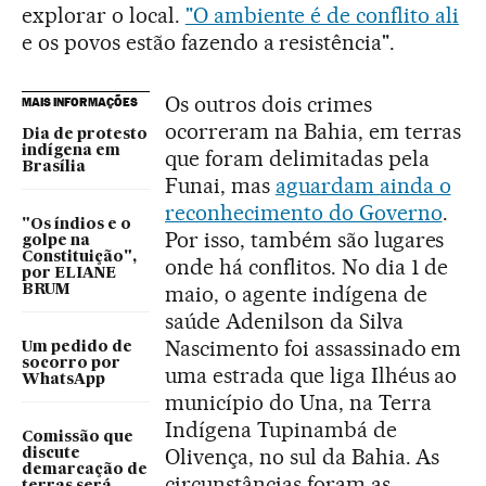
explorar o local.
"O ambiente é de conflito ali
e os povos estão fazendo a resistência".
Os outros dois crimes
MAIS INFORMAÇÕES
ocorreram na Bahia, em terras
Dia de protesto
indígena em
que foram delimitadas pela
Brasília
Funai, mas
aguardam ainda o
reconhecimento do Governo
.
"Os índios e o
Por isso, também são lugares
golpe na
Constituição",
onde há conflitos. No dia 1 de
por ELIANE
maio, o agente indígena de
BRUM
saúde Adenilson da Silva
Nascimento foi assassinado em
Um pedido de
socorro por
uma estrada que liga Ilhéus ao
WhatsApp
município do Una, na Terra
Indígena Tupinambá de
Comissão que
Olivença, no sul da Bahia. As
discute
demarcação de
circunstâncias foram as
terras será