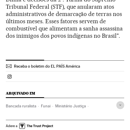
Tribunal Federal (STF), que anularam atos
administrativos de demarcação de terras nos
últimos meses. Esses fatores servem de
combustível que alimentam a sanha assassina
dos inimigos dos povos indígenas no Brasil".
Receba o boletim do EL PAÍS América
Politica El País Brasil en Instagram
ARQUIVADO EM
Bancada ruralista
Funai
Ministério Justiça
Bancada BBB
Assassinatos em série
Índios americanos
Indígenas
Associações políticas
Adere a