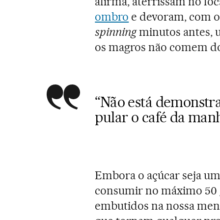
afirma, aterrissam no lo
ombro
e devoram, com o
spinning
minutos antes, 
os magros não comem d
“Não está demonstra
pular o café da man
Embora o açúcar seja u
consumir no máximo 50 g
embutidos na nossa men