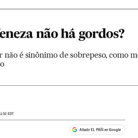
eneza não há gordos?
 não é sinônimo de sobrepeso, como mos
do
11:32
EDT
Añadir EL PAÍS en Google
ales