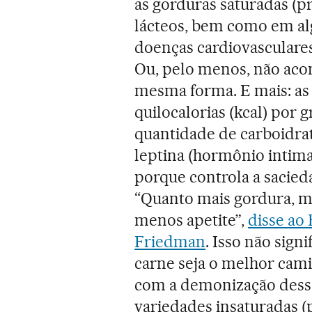
as gorduras saturadas (p
lácteos, bem como em al
doenças cardiovasculares 
Ou, pelo menos, não aco
mesma forma. E mais: as
quilocalorias (kcal) por
quantidade de carboidrat
leptina (hormônio intima
porque controla a sacieda
“Quanto mais gordura, ma
menos apetite”,
disse ao 
Friedman
. Isso não sign
carne seja o melhor cami
com a demonização desse
variedades insaturadas (