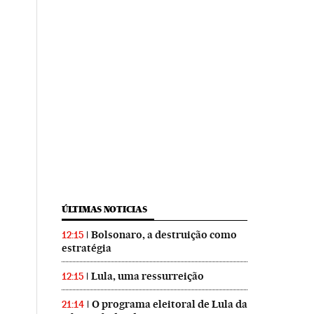
ÚLTIMAS NOTICIAS
Bolsonaro, a destruição como
12:15
estratégia
Lula, uma ressurreição
12:15
O programa eleitoral de Lula da
21:14