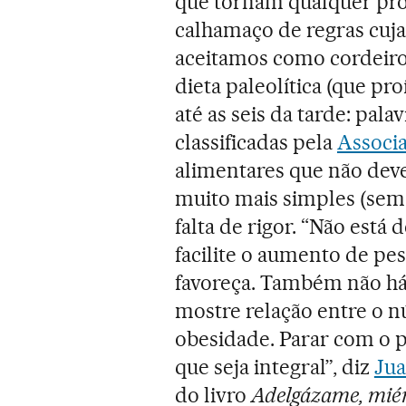
que tornam qualquer pr
calhamaço de regras cuj
aceitamos como cordeiro
dieta paleolítica (que pr
até as seis da tarde: pal
classificadas pela
Associa
alimentares que não dev
muito mais simples (se
falta de rigor. “Não está
facilite o aumento de pe
favoreça. Também não há
mostre relação entre o nú
obesidade. Parar com o p
que seja integral”, diz
Jua
do livro
Adelgázame, mié