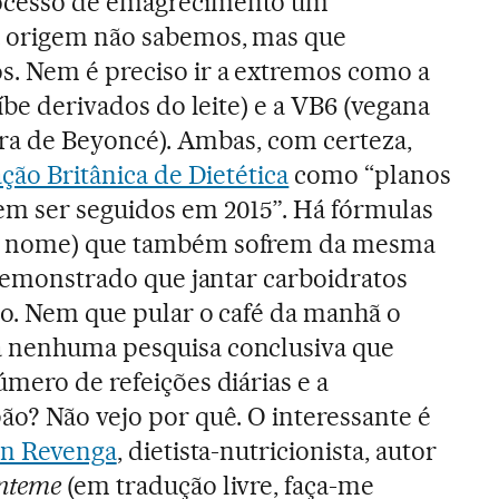
ocesso de emagrecimento um
a origem não sabemos, mas que
s. Nem é preciso ir a extremos como a
oíbe derivados do leite) e a VB6 (vegana
avra de Beyoncé). Ambas, com certeza,
ção Britânica de Dietética
como “planos
em ser seguidos em 2015”. Há fórmulas
m nome) que também sofrem da mesma
 demonstrado que jantar carboidratos
so. Nem que pular o café da manhã o
 nenhuma pesquisa conclusiva que
mero de refeições diárias e a
ão? Não vejo por quê. O interessante é
n Revenga
, dietista-nutricionista, autor
nteme
(em tradução livre, faça-me