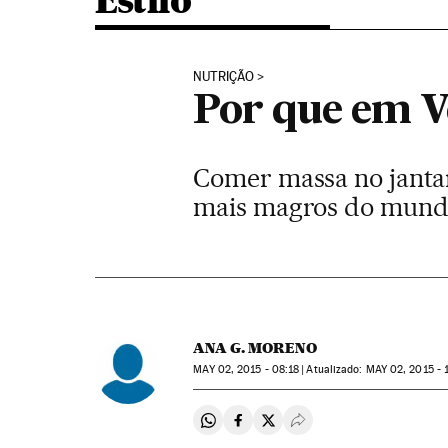
Estilo
NUTRIÇÃO
Por que em V
Comer massa no jantar
mais magros do mun
ANA G. MORENO
MAY
02, 2015 - 08:18
atualizado:
MAY
02, 2015 - 
Compartir en Whatsapp
Compartir en Facebook
Compartir en Twitter
Desplegar Redes Soci