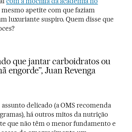
cal
com a mochila da academia no
 mesmo apetite com que faziam
um luxuriante suspiro. Quem disse que
oces?
do que jantar carboidratos ou
hã engorde”, Juan Revenga
m assunto delicado (a OMS recomenda
ramas), há outros mitos da nutrição
te que não têm o menor fundamento e