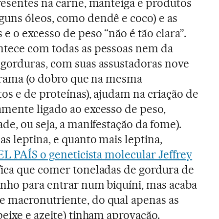
resentes na carne, manteiga e produtos
guns óleos, como dendê e coco) e as
e o excesso de peso “não é tão clara”.
ntece com todas as pessoas nem da
 gorduras, com suas assustadoras nove
 grama (o dobro que na mesma
os e de proteínas), ajudam na criação de
mente ligado ao excesso de peso,
de, ou seja, a manifestação da fome).
s leptina, e quanto mais leptina,
EL PAÍS o geneticista molecular Jeffrey
ifica que comer toneladas de gordura de
nho para entrar num biquíni, mas acaba
 macronutriente, do qual apenas as
peixe e azeite) tinham aprovação.