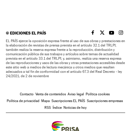
©
EDICIONES EL PAÍS
EL PAÍS BRASIL EN
EL PAÍS BRASI
EL PAÍS B
EL PA
EL PAÍS ejerce la oposición expresa frente al uso de sus obras y prestaciones en
la elaboración de revistas de prensa prevista en el artículo 32.1 del TRLPI;
también realiza la reserva expresa frente a la reproducción, distribución y
comunicación pública de sus trabajos y artículos sobre temas de actualidad
prevista en el artículo 33.1 del TRLPI; y, asimismo, realiza una reserva expresa
de las reproducciones y usos de las obras y otras prestaciones accesibles desde
este sitio web a medios de lectura mecánica u otros medios que resulten
adecuados a tal fin de conformidad con el artículo 67.3 del Real Decreto - ley
24/2021, de 2 de noviembre
Contacto
Venta de contenidos
Aviso legal
Política cookies
Política de privacidad
Mapa
Suscripciones EL PAÍS
Suscripciones empresas
RSS
Índice
Noticias de hoy