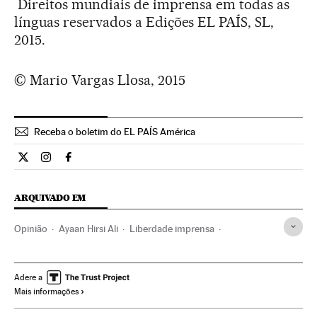
Direitos mundiais de imprensa em todas as
línguas reservados a Edições EL PAÍS, SL,
2015.
© Mario Vargas Llosa, 2015
Receba o boletim do EL PAÍS América
Opiniao El País Brasil en Twitter
Opiniao El País Brasil en Instagram
Opiniao El País Brasil en Facebook
ARQUIVADO EM
Opinião
Ayaan Hirsi Ali
Liberdade imprensa
Arábia Saudita
Terrorismo islamista
Península Arábica
Jihadismo
Islã
Europa Ocidental
Oriente médio
Adere a
Mais informações
Europa
Ásia
Terrorismo
Meios comunicação