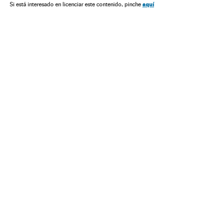
Comunicação
Religião
aquí
Si está interesado en licenciar este contenido, pinche