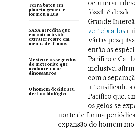
ocorreram desd
Terra bateu em
planeta gêmeo e
fóssil, é desde
formou a Lua
Grande Interc
vertebrados
mi
NASA acredita que
encontrará vida
Várias pesquisa
extraterrestre em
menos de 10 anos
então as espéc
Pacífico e Cari
México e os segredos
do meteorito que
inclusive, afirm
acabou com os
dinossauros
com a separaçã
intensificado a
O homem decide seu
destino biológico
Pacífico que, 
os gelos se ex
norte de forma periódica
expansão do homem mo