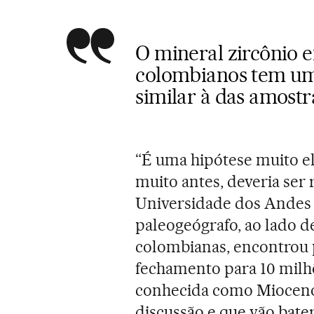
O mineral zircônio 
colombianos tem um
similar à das amost
“É uma hipótese muito e
muito antes, deveria ser 
Universidade dos Andes 
paleogeógrafo, ao lado d
colombianas, encontrou 
fechamento para 10 milhõ
conhecida como Mioceno
discussão e que vão bate