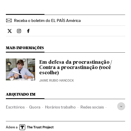
Receba o boletim do EL PAÍS América
Estilo El País Brasil en Twitter
Estilo El País Brasil en Instagram
Estilo El País Brasil en Facebook
MAIS INFORMAÇÕES
Em defesa da procrastinação /
Contra a procrastinação (você
escolhe)
JAIME RUBIO HANCOCK
ARQUIVADO EM
Escritórios
Quora
Horários trabalho
Redes sociais
Internet
Trabalho
Telecomunicações
Comunicações
Verne
Adere a