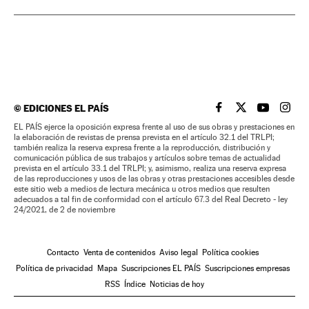
©
EDICIONES EL PAÍS
EL PAÍS BRASIL EN
EL PAÍS BRASI
EL PAÍS B
EL PA
EL PAÍS ejerce la oposición expresa frente al uso de sus obras y prestaciones en
la elaboración de revistas de prensa prevista en el artículo 32.1 del TRLPI;
también realiza la reserva expresa frente a la reproducción, distribución y
comunicación pública de sus trabajos y artículos sobre temas de actualidad
prevista en el artículo 33.1 del TRLPI; y, asimismo, realiza una reserva expresa
de las reproducciones y usos de las obras y otras prestaciones accesibles desde
este sitio web a medios de lectura mecánica u otros medios que resulten
adecuados a tal fin de conformidad con el artículo 67.3 del Real Decreto - ley
24/2021, de 2 de noviembre
Contacto
Venta de contenidos
Aviso legal
Política cookies
Política de privacidad
Mapa
Suscripciones EL PAÍS
Suscripciones empresas
RSS
Índice
Noticias de hoy