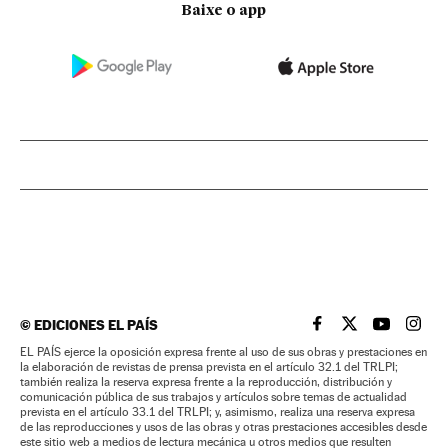
Baixe o app
©
EDICIONES EL PAÍS
EL PAÍS BRASIL EN
EL PAÍS BRASI
EL PAÍS B
EL PA
EL PAÍS ejerce la oposición expresa frente al uso de sus obras y prestaciones en
la elaboración de revistas de prensa prevista en el artículo 32.1 del TRLPI;
también realiza la reserva expresa frente a la reproducción, distribución y
comunicación pública de sus trabajos y artículos sobre temas de actualidad
prevista en el artículo 33.1 del TRLPI; y, asimismo, realiza una reserva expresa
de las reproducciones y usos de las obras y otras prestaciones accesibles desde
este sitio web a medios de lectura mecánica u otros medios que resulten