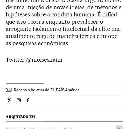
instrumental teórico necessita urgentemente
de uma injeção de novas ideias, de métodos e
hipóteses sobre a conduta humana. É difícil
que isso ocorra enquanto prevalecer o
arrogante isolamento intelectual da elite que
atualmente rege de maneira férrea e míope
as pesquisas econômicas.
Twitter @moisesnaim
Receba o boletim do EL PAÍS América
Opiniao El País Brasil en Twitter
Opiniao El País Brasil en Instagram
Opiniao El País Brasil en Facebook
ARQUIVADO EM