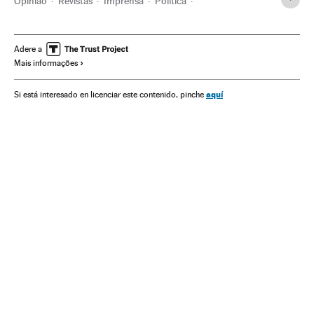
Opinião
Revistas
Imprensa
Política
Meios comunicação
Economia
Ciência
Comunicação
Adere a
Mais informações
aquí
Si está interesado en licenciar este contenido, pinche