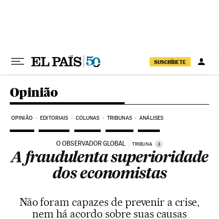
Pular para o conteúdo
SUSCRÍBETE
Opinião
OPINIÃO
EDITORIAIS
COLUNAS
TRIBUNAS
ANÁLISES
O OBSERVADOR GLOBAL
i
TRIBUNA
A fraudulenta superioridade
dos economistas
Não foram capazes de prevenir a crise,
nem há acordo sobre suas causas