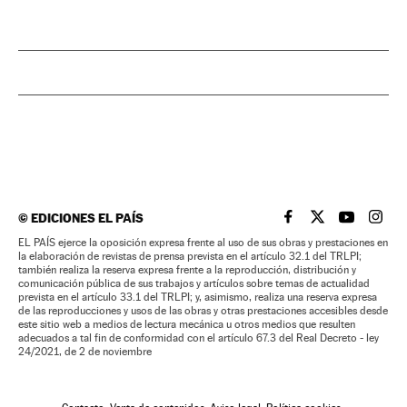
©
EDICIONES EL PAÍS
EL PAÍS BRASIL EN
EL PAÍS BRASI
EL PAÍS B
EL PA
EL PAÍS ejerce la oposición expresa frente al uso de sus obras y prestaciones en
la elaboración de revistas de prensa prevista en el artículo 32.1 del TRLPI;
también realiza la reserva expresa frente a la reproducción, distribución y
comunicación pública de sus trabajos y artículos sobre temas de actualidad
prevista en el artículo 33.1 del TRLPI; y, asimismo, realiza una reserva expresa
de las reproducciones y usos de las obras y otras prestaciones accesibles desde
este sitio web a medios de lectura mecánica u otros medios que resulten
adecuados a tal fin de conformidad con el artículo 67.3 del Real Decreto - ley
24/2021, de 2 de noviembre