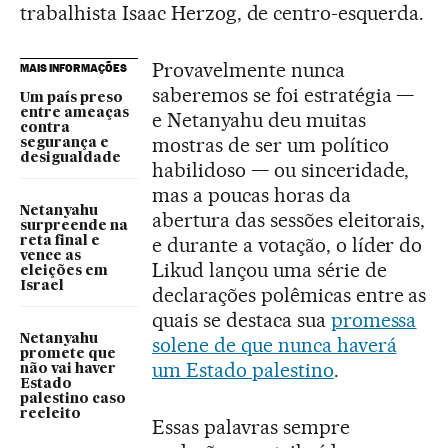
trabalhista Isaac Herzog, de centro-esquerda.
Provavelmente nunca
MAIS INFORMAÇÕES
saberemos se foi estratégia —
Um país preso
entre ameaças
e Netanyahu deu muitas
contra
mostras de ser um político
segurança e
desigualdade
habilidoso — ou sinceridade,
mas a poucas horas da
Netanyahu
abertura das sessões eleitorais,
surpreende na
e durante a votação, o líder do
reta final e
vence as
Likud lançou uma série de
eleições em
Israel
declarações polêmicas entre as
quais se destaca sua
promessa
Netanyahu
solene de que nunca haverá
promete que
um Estado palestino
.
não vai haver
Estado
palestino caso
reeleito
Essas palavras sempre