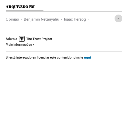
ARQUIVADO EM
Opinião
Benjamin Netanyahu
Isaac Herzog
Eleições Israel
Israel
Oriente médio
Eleições
Ásia
Política
Adere a
Mais informações
aquí
Si está interesado en licenciar este contenido, pinche