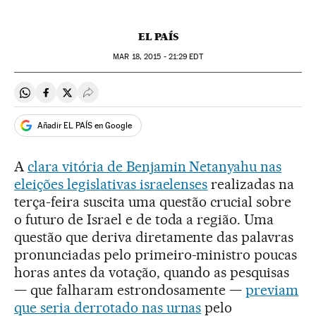
EL PAÍS
MAR
18, 2015 - 21:29
EDT
Compartir en Whatsapp
Compartir en Facebook
Compartir en Twitter
Desplegar Redes Sociales
Añadir EL PAÍS en Google
A
clara vitória de Benjamin Netanyahu nas
eleições legislativas israelenses
realizadas na
terça-feira suscita uma questão crucial sobre
o futuro de Israel e de toda a região. Uma
questão que deriva diretamente das palavras
pronunciadas pelo primeiro-ministro poucas
horas antes da votação, quando as pesquisas
— que falharam estrondosamente —
previam
que seria derrotado nas urnas
pelo