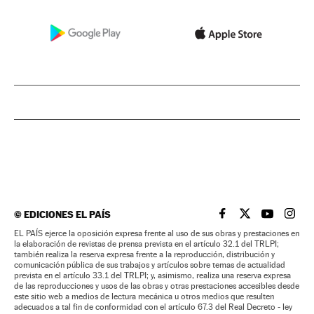
©
EDICIONES EL PAÍS
EL PAÍS BRASIL EN
EL PAÍS BRASI
EL PAÍS B
EL PA
EL PAÍS ejerce la oposición expresa frente al uso de sus obras y prestaciones en
la elaboración de revistas de prensa prevista en el artículo 32.1 del TRLPI;
también realiza la reserva expresa frente a la reproducción, distribución y
comunicación pública de sus trabajos y artículos sobre temas de actualidad
prevista en el artículo 33.1 del TRLPI; y, asimismo, realiza una reserva expresa
de las reproducciones y usos de las obras y otras prestaciones accesibles desde
este sitio web a medios de lectura mecánica u otros medios que resulten
adecuados a tal fin de conformidad con el artículo 67.3 del Real Decreto - ley