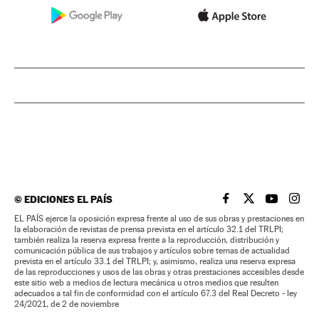
©
EDICIONES EL PAÍS
EL PAÍS BRASIL EN
EL PAÍS BRASI
EL PAÍS B
EL PA
EL PAÍS ejerce la oposición expresa frente al uso de sus obras y prestaciones en
la elaboración de revistas de prensa prevista en el artículo 32.1 del TRLPI;
también realiza la reserva expresa frente a la reproducción, distribución y
comunicación pública de sus trabajos y artículos sobre temas de actualidad
prevista en el artículo 33.1 del TRLPI; y, asimismo, realiza una reserva expresa
de las reproducciones y usos de las obras y otras prestaciones accesibles desde
este sitio web a medios de lectura mecánica u otros medios que resulten
adecuados a tal fin de conformidad con el artículo 67.3 del Real Decreto - ley
24/2021, de 2 de noviembre