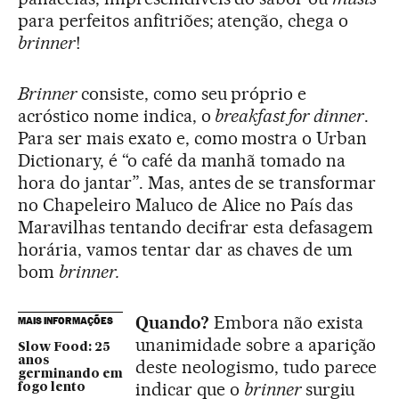
para perfeitos anfitriões; atenção, chega o
brinner
!
Brinner
consiste, como seu próprio e
acróstico nome indica, o
breakfast for dinner
.
Para ser mais exato e, como mostra o Urban
Dictionary, é “o café da manhã tomado na
hora do jantar”. Mas, antes de se transformar
no Chapeleiro Maluco de Alice no País das
Maravilhas tentando decifrar esta defasagem
horária, vamos tentar dar as chaves de um
bom
brinner.
Quando?
Embora não exista
MAIS INFORMAÇÕES
unanimidade sobre a aparição
Slow Food: 25
anos
deste neologismo, tudo parece
germinando em
indicar que o
brinner
surgiu
fogo lento