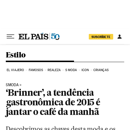
Pular para o conteúdo
SUSCRÍBETE
Estilo
EL VIAJERO
FAMOSOS
REALEZA
S MODA
ICON
CRIANÇAS
SMODA
‘Brinner’, a tendência
gastronômica de 2015 é
jantar o café da manhã
Descobrimos as chaves desta moda e os