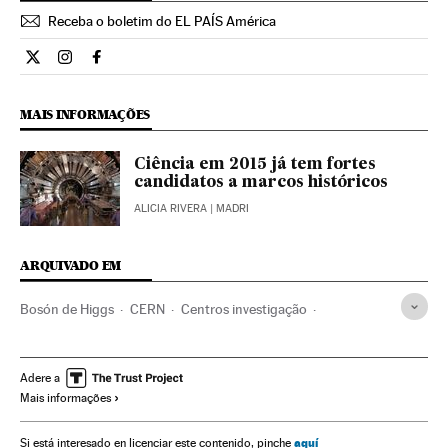
Receba o boletim do EL PAÍS América
Ciencia El País Brasil en Twitter
Ciencia El País Brasil en Instagram
Ciencia El País Brasil en Facebook
MAIS INFORMAÇÕES
Ciência em 2015 já tem fortes
candidatos a marcos históricos
ALICIA RIVERA
| MADRI
ARQUIVADO EM
Bosón de Higgs
CERN
Centros investigação
Física nuclear
Física
Investigação científica
Ciências exatas
Ciência
Adere a
Mais informações
aquí
Si está interesado en licenciar este contenido, pinche