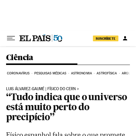
Pular para o conteúdo
SUSCRÍBETE
Ciência
CORONAVÍRUS
PESQUISAS MÉDICAS
ASTRONOMIA
ASTROFÍSICA
ARQUEO
LUIS ÁLVAREZ-GAUMÉ | FÍSICO DO CERN
“Tudo indica que o universo
está muito perto do
precipício”
Físico espanhol fala sobre o que promete