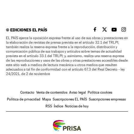
©
EDICIONES EL PAÍS
EL PAÍS BRASIL EN
EL PAÍS BRASI
EL PAÍS B
EL PA
EL PAÍS ejerce la oposición expresa frente al uso de sus obras y prestaciones en
la elaboración de revistas de prensa prevista en el artículo 32.1 del TRLPI;
también realiza la reserva expresa frente a la reproducción, distribución y
comunicación pública de sus trabajos y artículos sobre temas de actualidad
prevista en el artículo 33.1 del TRLPI; y, asimismo, realiza una reserva expresa
de las reproducciones y usos de las obras y otras prestaciones accesibles desde
este sitio web a medios de lectura mecánica u otros medios que resulten
adecuados a tal fin de conformidad con el artículo 67.3 del Real Decreto - ley
24/2021, de 2 de noviembre
Contacto
Venta de contenidos
Aviso legal
Política cookies
Política de privacidad
Mapa
Suscripciones EL PAÍS
Suscripciones empresas
RSS
Índice
Noticias de hoy