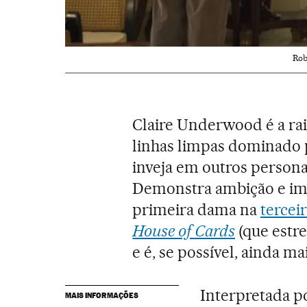
Rob
Claire Underwood é a ra
linhas limpas dominado p
inveja em outros persona
Demonstra ambição e imp
primeira dama na
tercei
House of Cards
(que estre
e é, se possível, ainda mai
Interpretada p
MAIS INFORMAÇÕES