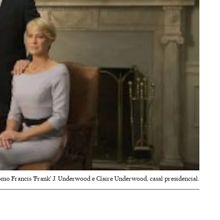
omo Francis 'Frank' J. Underwood e Claire Underwood, casal presidencial.