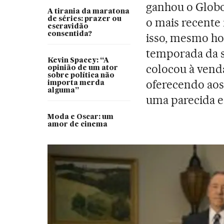
ganhou o Globo
A tirania da maratona
de séries: prazer ou
o mais recente 
escravidão
consentida?
isso, mesmo hor
temporada da s
Kevin Spacey: “A
colocou à vend
opinião de um ator
sobre política não
oferecendo aos 
importa merda
alguma”
uma parecida e 
Moda e Oscar: um
amor de cinema