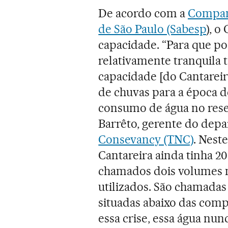
De acordo com a
Compan
de São Paulo (Sabesp
), o
capacidade. “Para que p
relativamente tranquila 
capacidade [do Cantarei
de chuvas para a época d
consumo de água no rese
Barrêto, gerente do de
Consevancy (TNC)
. Nest
Cantareira ainda tinha 2
chamados dois volumes m
utilizados. São chamadas
situadas abaixo das comp
essa crise, essa água nun