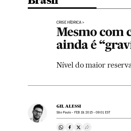
Brasil
CRISE HÍDRICA
Mesmo com ch
ainda é “gra
Nível do maior reserv
GIL ALESSI
São Paulo -
FEB
19, 2015 - 09:01
EST
Compartir en Whatsapp
Compartir en Facebook
Compartir en Twitter
Desplegar Redes Soci