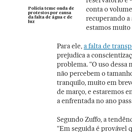
conta o volume
Polícia teme onda de
protestos por causa
recuperando a 
da falta de água e de
luz
estamos muito 
Para ele,
a falta de trans
prejudica a conscientiza
problema. “O uso dessa m
não percebem o tamanho 
tranquilo, muito em brev
de março, e estaremos e
a enfrentada no ano passa
Segundo Zuffo, a tendênci
“Em seguida é provável q