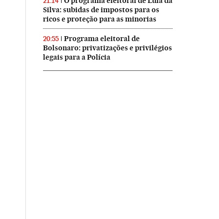
O programa eleitoral de Lula da
21:14
Silva: subidas de impostos para os
ricos e proteção para as minorias
Programa eleitoral de
20:55
Bolsonaro: privatizações e privilégios
legais para a Polícia