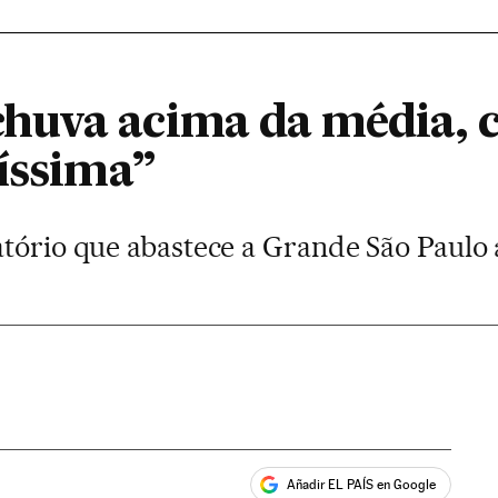
uva acima da média, c
víssima”
atório que abastece a Grande São Paulo
Añadir EL PAÍS en Google
ales