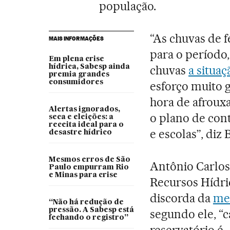
população.
“As chuvas de f
MAIS INFORMAÇÕES
para o período
Em plena crise
hídrica, Sabesp ainda
chuvas
a situaç
premia grandes
consumidores
esforço muito g
hora de afrouxa
Alertas ignorados,
o plano de con
seca e eleições: a
receita ideal para o
e escolas”, diz 
desastre hídrico
Mesmos erros de São
Antônio Carlos
Paulo empurram Rio
e Minas para crise
Recursos Hídri
discorda da
met
“Não há redução de
pressão. A Sabesp está
segundo ele, “c
fechando o registro”
reservatório é