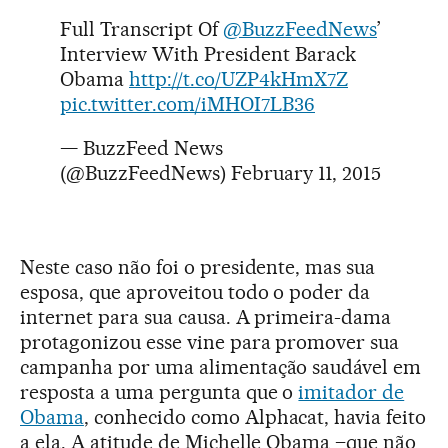
Full Transcript Of
@BuzzFeedNews
’
Interview With President Barack
Obama
http://t.co/UZP4kHmX7Z
pic.twitter.com/iMHOI7LB36
— BuzzFeed News
(@BuzzFeedNews)
February 11, 2015
Neste caso não foi o presidente, mas sua
esposa, que aproveitou todo o poder da
internet para sua causa. A primeira-dama
protagonizou esse vine para promover sua
campanha por uma alimentação saudável em
resposta a uma pergunta que o
imitador de
Obama
, conhecido como Alphacat, havia feito
a ela. A atitude de Michelle Obama –que não