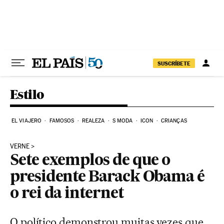
Pular para o conteúdo
SUSCRÍBETE
Estilo
EL VIAJERO
FAMOSOS
REALEZA
S MODA
ICON
CRIANÇAS
VERNE
Sete exemplos de que o
presidente Barack Obama é
o rei da internet
O político demonstrou muitas vezes que