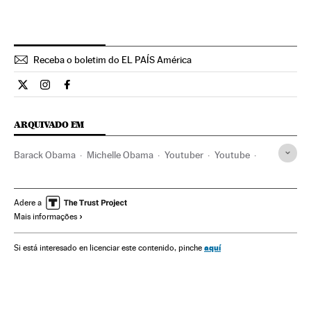
Receba o boletim do EL PAÍS América
Estilo El País Brasil en Twitter
Estilo El País Brasil en Instagram
Estilo El País Brasil en Facebook
ARQUIVADO EM
Barack Obama
Michelle Obama
Youtuber
Youtube
Estados Unidos
Política
Influencers
Famosos
Redes sociais
Cibernautas
Internet
Adere a
Mais informações
Telecomunicações
Comunicações
Verne
aquí
Si está interesado en licenciar este contenido, pinche