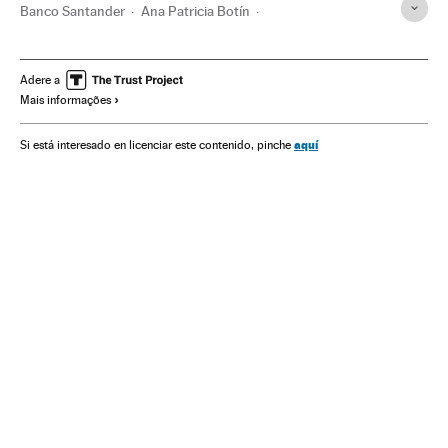
Banco Santander
Ana Patricia Botín
José Antonio Álvarez
Grupo Santander
Crise econômica
Recessão econômica
Adere a
Mais informações
Conjuntura econômica
Bancos
Créditos
Espanha
Empresas
Serviços bancários
Economia
Banca
aquí
Si está interesado en licenciar este contenido, pinche
Finanças