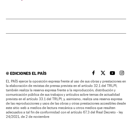
©
EDICIONES EL PAÍS
EL PAÍS BRASIL EN
EL PAÍS BRASI
EL PAÍS B
EL PA
EL PAÍS ejerce la oposición expresa frente al uso de sus obras y prestaciones en
la elaboración de revistas de prensa prevista en el artículo 32.1 del TRLPI;
también realiza la reserva expresa frente a la reproducción, distribución y
comunicación pública de sus trabajos y artículos sobre temas de actualidad
prevista en el artículo 33.1 del TRLPI; y, asimismo, realiza una reserva expresa
de las reproducciones y usos de las obras y otras prestaciones accesibles desde
este sitio web a medios de lectura mecánica u otros medios que resulten
adecuados a tal fin de conformidad con el artículo 67.3 del Real Decreto - ley
24/2021, de 2 de noviembre