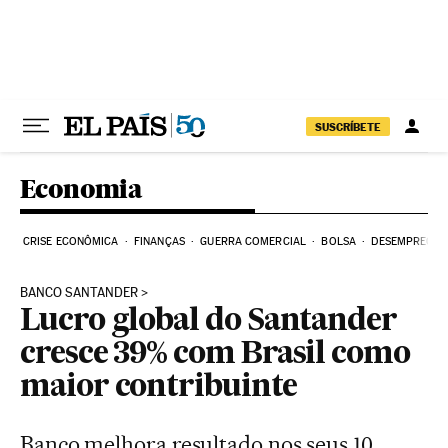
Pular para o conteúdo
SUSCRÍBETE
Economia
CRISE ECONÔMICA
FINANÇAS
GUERRA COMERCIAL
BOLSA
DESEMPREGO
BANCO SANTANDER
Lucro global do Santander
cresce 39% com Brasil como
maior contribuinte
Banco melhora resultado nos seus 10