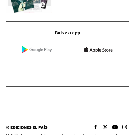
Baixe o app
©
EDICIONES EL PAÍS
EL PAÍS BRASIL EN
EL PAÍS BRASI
EL PAÍS B
EL PA