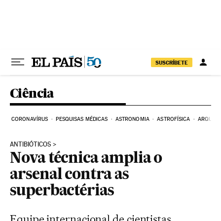
Pular para o conteúdo
SUSCRÍBETE
Ciência
CORONAVÍRUS
PESQUISAS MÉDICAS
ASTRONOMIA
ASTROFÍSICA
ARQUEO
ANTIBIÓTICOS
Nova técnica amplia o
arsenal contra as
superbactérias
Equipe internacional de cientistas