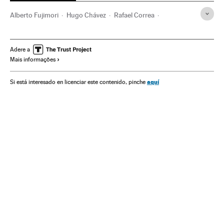
Alberto Fujimori
Hugo Chávez
Rafael Correa
Álvaro Uribe Velez
América Latina
Eleições
América
Política
Adere a
Mais informações
aquí
Si está interesado en licenciar este contenido, pinche