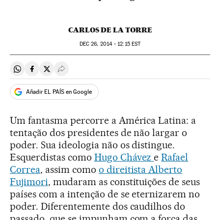
CARLOS DE LA TORRE
DEC
26, 2014 - 12:15
EST
Compartir en Whatsapp
Compartir en Facebook
Compartir en Twitter
Desplegar Redes Sociales
Añadir EL PAÍS en Google
Um fantasma percorre a América Latina: a
tentação dos presidentes de não largar o
poder. Sua ideologia não os distingue.
Esquerdistas como
Hugo Chávez
e
Rafael
Correa
, assim como
o direitista Alberto
Fujimori
, mudaram as constituições de seus
países com a intenção de se eternizarem no
poder. Diferentemente dos caudilhos do
passado, que se impunham com a força das