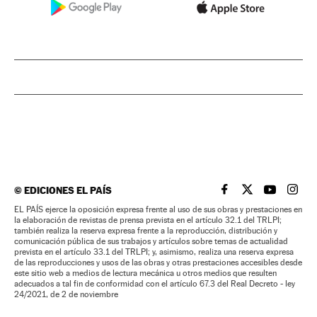
©
EDICIONES EL PAÍS
EL PAÍS BRASIL EN
EL PAÍS BRASI
EL PAÍS B
EL PA
EL PAÍS ejerce la oposición expresa frente al uso de sus obras y prestaciones en
la elaboración de revistas de prensa prevista en el artículo 32.1 del TRLPI;
también realiza la reserva expresa frente a la reproducción, distribución y
comunicación pública de sus trabajos y artículos sobre temas de actualidad
prevista en el artículo 33.1 del TRLPI; y, asimismo, realiza una reserva expresa
de las reproducciones y usos de las obras y otras prestaciones accesibles desde
este sitio web a medios de lectura mecánica u otros medios que resulten
adecuados a tal fin de conformidad con el artículo 67.3 del Real Decreto - ley
24/2021, de 2 de noviembre